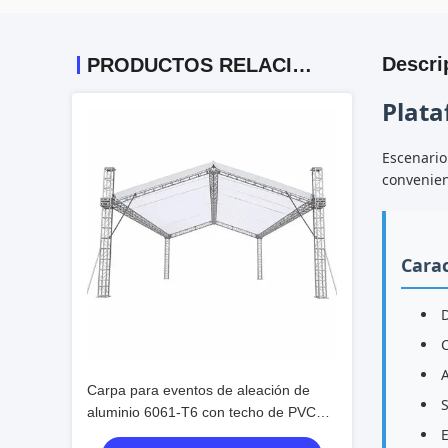
Descri
PRODUCTOS RELACIONADOS
Plata
Escenario
convenien
Carac
A
Carpa para eventos de aleación de
S
aluminio 6061-T6 con techo de PVC
impermeable y diseño portátil modular