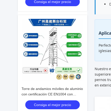
Consiga el mejor precio
D
Aplic
Perfect
iglesia
Nuestro e
superiore
pernos tr
en exteri
Torre de andamios móviles de aluminio
con certificación CE EN1004 con
aleación de aluminio 6061-T6 y altura
Consiga el mejor precio
ajustable de 6 a 12 m