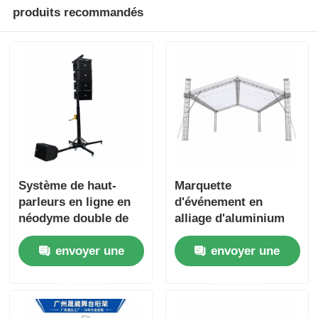
produits recommandés
Système de haut-
Marquette
parleurs en ligne en
d'événement en
néodyme double de
alliage d'aluminium
10 pouces avec
6061-T6 avec un toit
envoyer une
envoyer une
support de treuil
en PVC imperméable
manuel et base
à l'eau et une
demande
demande
d'extracteur à 4
conception modulaire
points pour le son
portable
audio professionnel