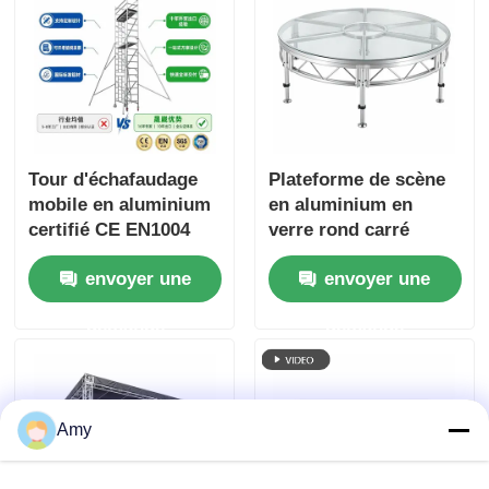
Tour d'échafaudage
Plateforme de scène
mobile en aluminium
en aluminium en
certifié CE EN1004
verre rond carré
avec alliage
portable amovible
envoyer une
envoyer une
d'aluminium 6061-T6
pour les événements
et hauteur réglable de
demande
demande
6 à 12 m
Amy