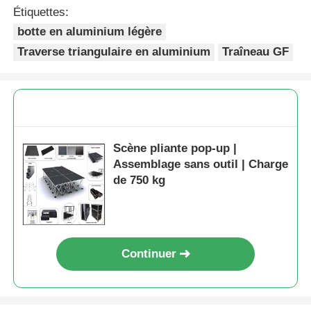
Étiquettes:
botte en aluminium légère
Faisceau d'éclairage de concert
Traverse triangulaire en aluminium
Traîneau GF
Support d'affichage LED
Casse-vol
Scène pliante pop-up |
Assemblage sans outil | Charge
Pince pour éclairage de scène
de 750 kg
Tour de levage
Traverse circulaire
Continuer
matériel de scène d'occasion