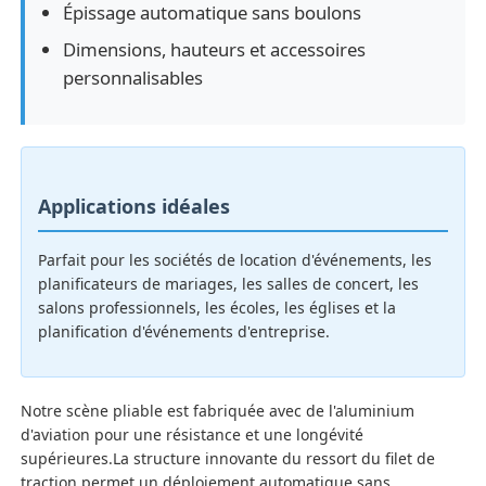
Épissage automatique sans boulons
Dimensions, hauteurs et accessoires
À propos de nous
personnalisables
Visite de l'usine
Contrôle qualité
Applications idéales
Parfait pour les sociétés de location d'événements, les
Contactez-nous
planificateurs de mariages, les salles de concert, les
salons professionnels, les écoles, les églises et la
planification d'événements d'entreprise.
Nouvelles
Cas
Notre scène pliable est fabriquée avec de l'aluminium
d'aviation pour une résistance et une longévité
supérieures.La structure innovante du ressort du filet de
Demandez un devis
traction permet un déploiement automatique sans