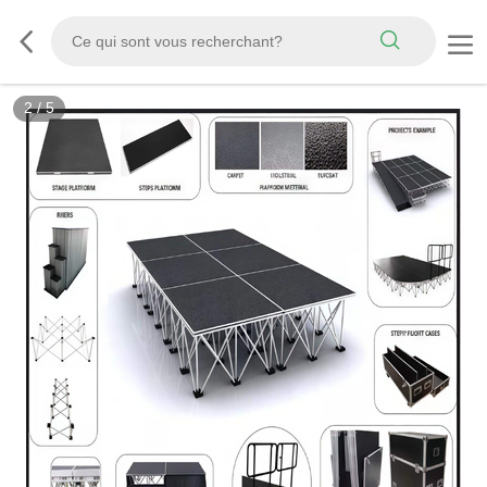
2
/
5