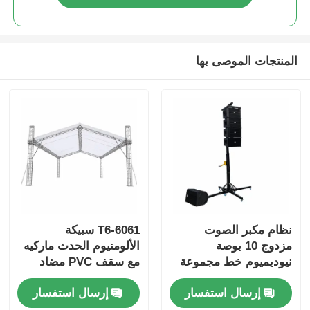
الحفل الإضاءة الجمالون
المنتجات الموصى بها
قوس عرض LED
قضية الطيران
مرحلة الإضاءة المشبك
برج رفع
نظام مكبر الصوت
6061-T6 سبيكة
مزدوج 10 بوصة
الألومنيوم الحدث ماركيه
الجمالون الدائري
نيوديميوم خط مجموعة
مع سقف PVC مضاد
المتحدث مع اليدوي
للماء وتصميم محمول
إرسال استفسار
إرسال استفسار
عقدة الرافعة وقاعدة 4-
وحدات
معدات المسرح المستخدمة
نقطة أوتريجر للصوت