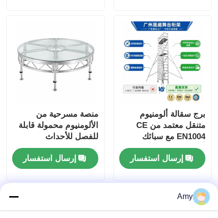
المهنية
برج سقالة ألومنيوم
منصة مسرحية من
متنقل معتمد من CE
الألومنيوم محمولة قابلة
EN1004 مع سبائك
للفصل للأحداث
ألومنيوم 6061-T6
إرسال استفسار
إرسال استفسار
وارتفاع قابل للتعديل 6-
12 م
Amy