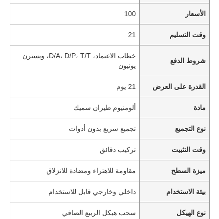
الأسعار
100
وقت التسليم
21
خطاب الاعتماد، D/A، D/P، T/T، ويسترن
شروط الدفع
يونيون
القدرة على العرض
21 يوم
مادة
ألومنيوم طيران سميك
نوع التجميع
تجميع سريع بدون أدوات
وقت التثبيت
تركيب دقائق
ميزة السطح
مقاومة للاهتراء ومضادة للانزلاق
بيئة الاستخدام
داخلي وخارجي قابل للاستخدام
نوع الهيكل
سحب هيكل الربيع الصافي