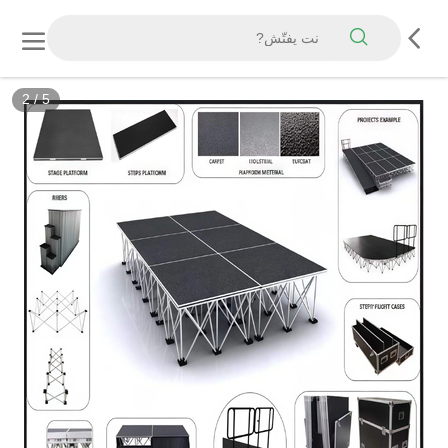
2
/
5