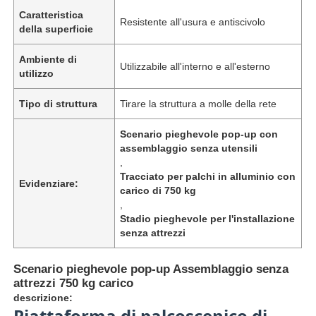
Caratteristica
Resistente all'usura e antiscivolo
della superficie
Ambiente di
Utilizzabile all'interno e all'esterno
utilizzo
Tipo di struttura
Tirare la struttura a molle della rete
Scenario pieghevole pop-up con
assemblaggio senza utensili
,
Tracciato per palchi in alluminio con
Evidenziare:
carico di 750 kg
,
Stadio pieghevole per l'installazione
senza attrezzi
Scenario pieghevole pop-up Assemblaggio senza
attrezzi 750 kg carico
descrizione:
Piattaforma di palcoscenico di