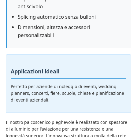
antiscivolo
Splicing automatico senza bulloni
Su di noi
Dimensioni, altezza e accessori
personalizzabili
Visita alla fabbrica
Controllo della qualità
Applicazioni ideali
Contattaci
Perfetto per aziende di noleggio di eventi, wedding
planners, concerti, fiere, scuole, chiese e pianificazione
Notizie
di eventi aziendali.
Casi
Il nostro palcoscenico pieghevole è realizzato con spessore
di alluminio per l'aviazione per una resistenza e una
Chiedi un preventivo
longevità superiori.L'innovativa struttura a molla della rete