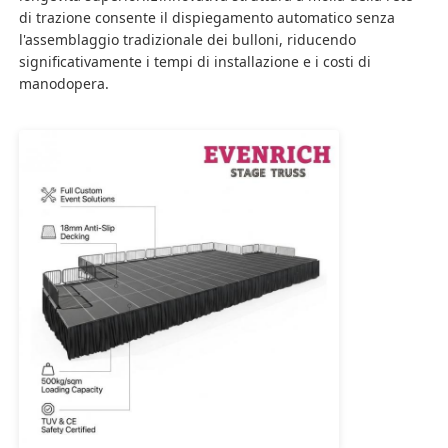
di trazione consente il dispiegamento automatico senza
l'assemblaggio tradizionale dei bulloni, riducendo
Tracciato per palchi in alluminio
significativamente i tempi di installazione e i costi di
manodopera.
capriata di alluminio della spina
Bullone in alluminio per traliccio quadrato
Sistema di tralicci in alluminio
Piattaforma per palcoscenico in alluminio
Fabbricazione a strati
Barricate della folla