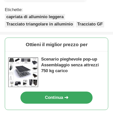
Etichette:
Truss per illuminazione concerti
capriata di alluminio leggera
Tracciato triangolare in alluminio
Tracciato GF
Supporto per il display a LED
Caso di volo
Ottieni il miglior prezzo per
Scenario pieghevole pop-up
Clampo per illuminazione di palcoscenico
Assemblaggio senza attrezzi
750 kg carico
Torre di sollevamento
Tracciato circolare
Continua
attrezzature sceniche usate