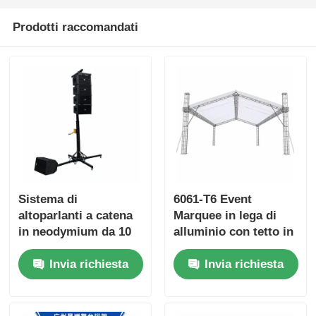
Prodotti raccomandati
Sistema di
6061-T6 Event
altoparlanti a catena
Marquee in lega di
in neodymium da 10
alluminio con tetto in
pollici con cabina
PVC impermeabile e
Invia richiesta
Invia richiesta
manuale e base a 4
design modulare
punti per il suono
portatile
audio professionale