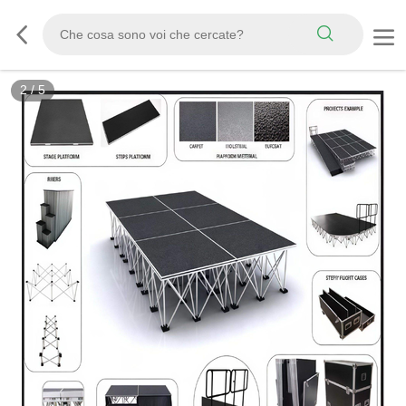
2
/
5