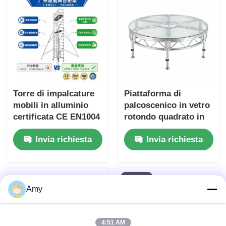
Torre di impalcature
Piattaforma di
mobili in alluminio
palcoscenico in vetro
certificata CE EN1004
rotondo quadrato in
con lega di alluminio
alluminio DJ portatile
Invia richiesta
Invia richiesta
6061-T6 e altezza
staccabile per eventi
regolabile da 6 a 12 m
Amy
4:51 AM