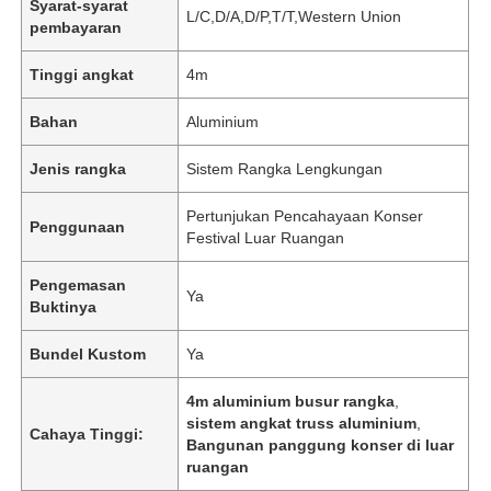
Syarat-syarat
L/C,D/A,D/P,T/T,Western Union
pembayaran
Tinggi angkat
4m
Bahan
Aluminium
Jenis rangka
Sistem Rangka Lengkungan
Pertunjukan Pencahayaan Konser
Penggunaan
Festival Luar Ruangan
Pengemasan
Ya
Buktinya
Bundel Kustom
Ya
4m aluminium busur rangka
,
sistem angkat truss aluminium
,
Cahaya Tinggi:
Bangunan panggung konser di luar
ruangan