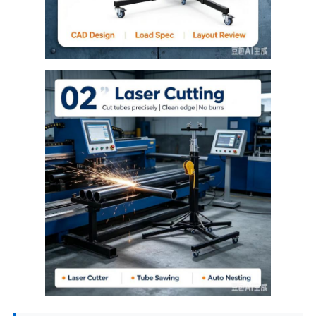
Tentang kami
Tur pabrik
Kontrol Kualitas
Hubungi kami
Berita
Kasus-kasus
Permintaan Penawaran