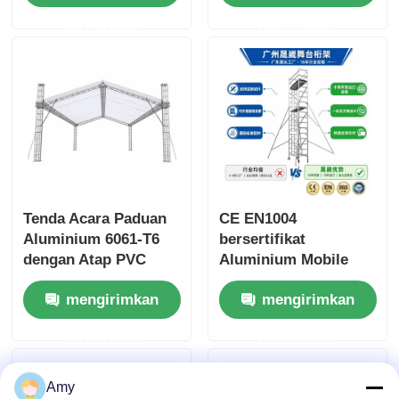
Free Quick Assembly
Cadik 4 Titik untuk
permintaan
permintaan
Suara Audio Pro
Tenda Acara Paduan
CE EN1004
Aluminium 6061-T6
bersertifikat
dengan Atap PVC
Aluminium Mobile
Tahan Air dan Desain
Scaffold Tower
mengirimkan
mengirimkan
Portabel Modular
dengan 6061-T6
Aluminium Alloy dan
permintaan
permintaan
tinggi yang dapat
disesuaikan 6-12m
Amy