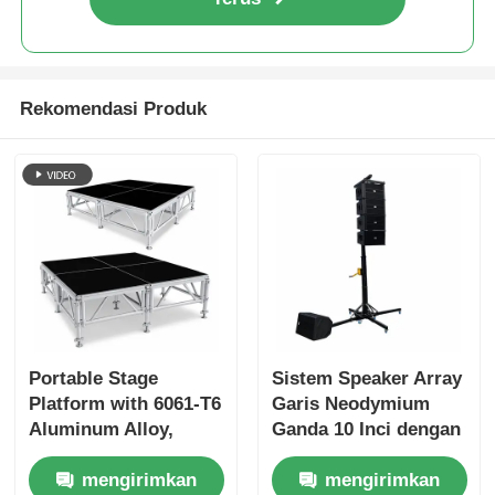
Truss pencahayaan konser
Rekomendasi Produk
Braket layar LED
Kasus Penerbangan
Penjepit pencahayaan panggung
Menara Angkat
Portable Stage
Sistem Speaker Array
TRUSS Circular
Platform with 6061-T6
Garis Neodymium
Aluminum Alloy,
Ganda 10 Inci dengan
500kg/m² Load
Dudukan Winch
peralatan panggung yang digunakan
mengirimkan
mengirimkan
Capacity, and Tool-
Manual dan Basis