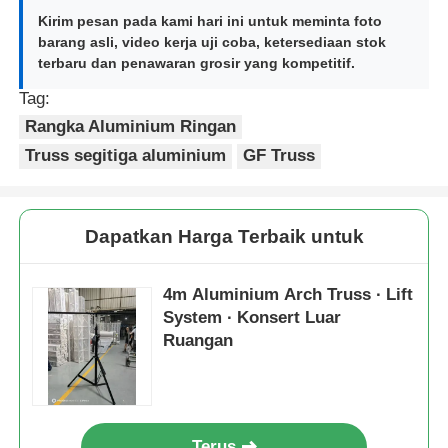
Kirim pesan pada kami hari ini untuk meminta foto
barang asli, video kerja uji coba, ketersediaan stok
Truss panggung aluminium
terbaru dan penawaran grosir yang kompetitif.
Tag:
Aluminium Spigot Truss
Rangka Aluminium Ringan
Truss segitiga aluminium
GF Truss
Aluminium Bolt Square Truss
Dapatkan Harga Terbaik untuk
Sistem Truss Aluminium
4m Aluminium Arch Truss ∙ Lift
Platform Panggung Aluminium
System ∙ Konsert Luar
Ruangan
Layer truss
Barikade Kerumunan
Terus