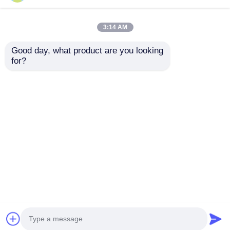
3:14 AM
Good day, what product are you looking 
for?
Bentuk bulat persegi
Mobile Aluminium
kaca atas aluminium
Roof Truss Stage
platform panggung
System on Wheels
DJ portabel yang bisa
Portable Outdoor
mengirimkan
mengirimkan
dilepas untuk acara
Performance Stage
permintaan
permintaan
Rumah
Tentang kita
Hubungi kami
Desktop Site
Sitemap
Kebijakan Privasi
Kualitas
Truss panggung aluminium
Pabrik
cina.Copyright © 2026 Guangzhou Fengsheng
Performance Equipment Co., Ltd. All Rights