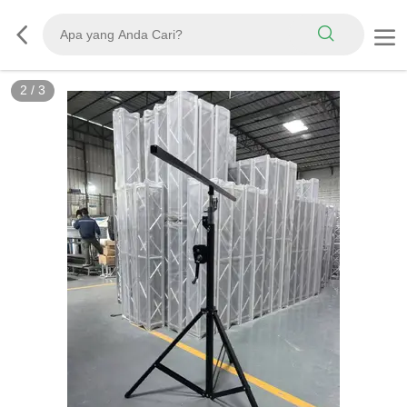
2
/
3