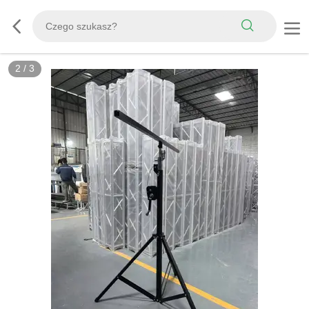
2
/
3