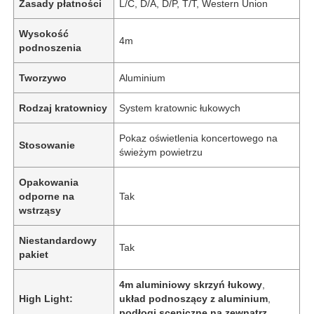
Zasady płatności
L/C, D/A, D/P, T/T, Western Union
Wysokość
4m
podnoszenia
Tworzywo
Aluminium
Rodzaj kratownicy
System kratownic łukowych
Pokaz oświetlenia koncertowego na
Stosowanie
świeżym powietrzu
Opakowania
odporne na
Tak
wstrząsy
Niestandardowy
Tak
pakiet
4m aluminiowy skrzyń łukowy
,
High Light:
układ podnoszący z aluminium
,
podłogi sceniczne na zewnątrz