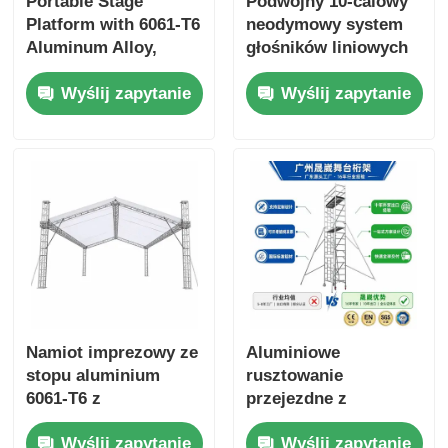
Portable Stage
Podwójny 10-calowy
Platform with 6061-T6
neodymowy system
Aluminum Alloy,
głośników liniowych
500kg/m² Load
z ręczną podstawką
Wyślij zapytanie
Wyślij zapytanie
Capacity, and Tool-
pod wyciągarkę i 4-
Free Quick Assembly
punktową podstawą
wysięgnika
zapewniającą dźwięk
Pro Audio
Namiot imprezowy ze
Aluminiowe
stopu aluminium
rusztowanie
6061-T6 z
przejezdne z
wodoodpornym
certyfikatem CE
Wyślij zapytanie
Wyślij zapytanie
dachem z PCV i
EN1004 ze stopu