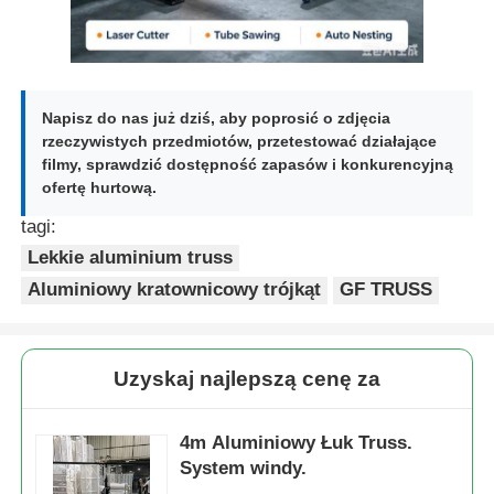
Aluminiowe oprawy sceniczne
Napisz do nas już dziś, aby poprosić o zdjęcia
Aluminiowy zestaw szpilkowy
rzeczywistych przedmiotów, przetestować działające
filmy, sprawdzić dostępność zapasów i konkurencyjną
ofertę hurtową.
Kwadratowa kratownica śruby aluminiowa
tagi:
Lekkie aluminium truss
System aluminium kratownicy
Aluminiowy kratownicowy trójkąt
GF TRUSS
Aluminiowa platforma scena
Uzyskaj najlepszą cenę za
Włókiennicze warstwy
4m Aluminiowy Łuk Truss.
System windy.
Bariery tłumu