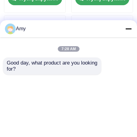
modułową, przenośną
aluminium 6061-T6 i
konstrukcją
regulowaną
wysokością 6-12 m
Amy
7:28 AM
Good day, what product are you looking 
for?
Okrągła, kwadratowa,
Mobilny system
szklana, aluminium,
sceniczny z
DJ, platforma
aluminium na kółkach
sceniczna,
Wyślij zapytanie
Wyślij zapytanie
przenośna,
odłączalna do
wydarzeń
Dom
O nas
Skontaktuj się z nami
Desktop Site