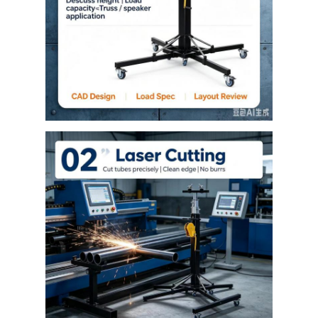
O nas
Wycieczka fabryczna
Kontrola jakości
Skontaktuj się z nami
Nowości
Przypadki
Poproś o wycenę