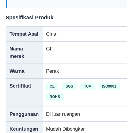
Spesifikasi Produk
Tempat Asal
Cina
Nama
GF
merek
Warna
Perak
Sertifikat
CE
SGS
TUV
ISO9001
Rumah
ROHS
Produk
Penggunaan
Di luar ruangan
Keuntungan
Mudah Dibongkar
Video