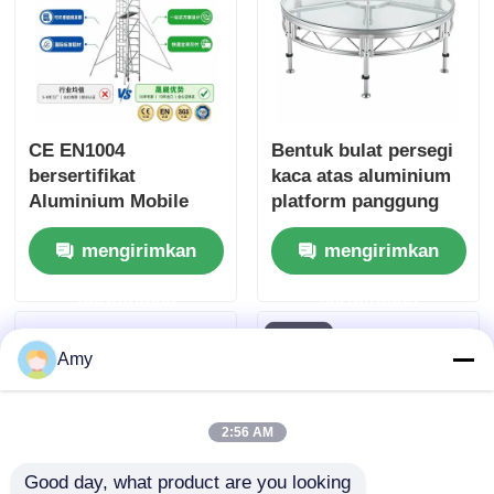
CE EN1004
Bentuk bulat persegi
bersertifikat
kaca atas aluminium
Aluminium Mobile
platform panggung
Scaffold Tower
DJ portabel yang bisa
mengirimkan
mengirimkan
dengan 6061-T6
dilepas untuk acara
Aluminium Alloy dan
permintaan
permintaan
tinggi yang dapat
disesuaikan 6-12m
Amy
2:56 AM
Good day, what product are you looking 