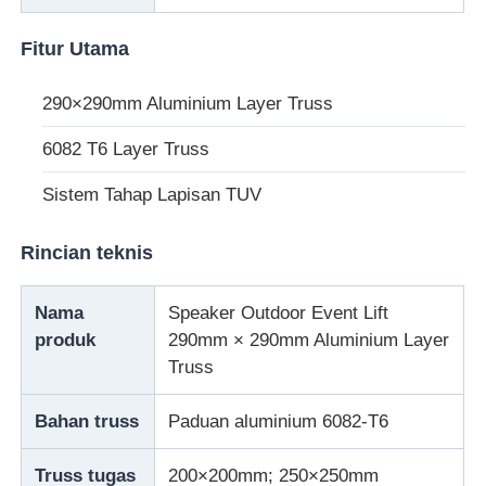
Fitur Utama
Tentang kami
290×290mm Aluminium Layer Truss
Tur pabrik
6082 T6 Layer Truss
Sistem Tahap Lapisan TUV
Kontrol Kualitas
Rincian teknis
Hubungi kami
Nama
Speaker Outdoor Event Lift
Berita
produk
290mm × 290mm Aluminium Layer
Truss
Kasus-kasus
Bahan truss
Paduan aluminium 6082-T6
Permintaan Penawaran
Truss tugas
200×200mm; 250×250mm