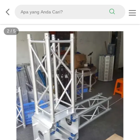
2
/
5