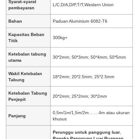
Syarat-syarat
L/C,D/A,D/P,T/T,Western Union
pembayaran
Bahan
Paduan Aluminium 6082-T6
Kapasitas Beban
300kg+
Titik
Ketebalan tabung
30*2mm; 50*3mm; 50*4mm; 50*5mm
utama
Wakil Ketebalan
18*2mm; 20*2.5mm; 25*2.5mm
Tabung
Ketebalan Tabung
20*2mm; 25*2mm; 30*2mm
Penjepit
0,5m/1m/1,5m/2m…….4m atau ukuran
Panjang
khusus
Perunggu untuk panggung luar
,
Rangka Panggung Luar Ruangan