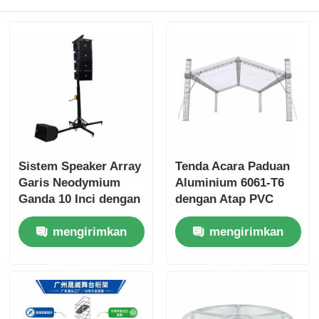
Sistem Speaker Array
Tenda Acara Paduan
Garis Neodymium
Aluminium 6061-T6
Ganda 10 Inci dengan
dengan Atap PVC
Dudukan Winch
Tahan Air dan Desain
mengirimkan
mengirimkan
Manual dan Basis
Portabel Modular
Cadik 4 Titik untuk
permintaan
permintaan
Suara Audio Pro