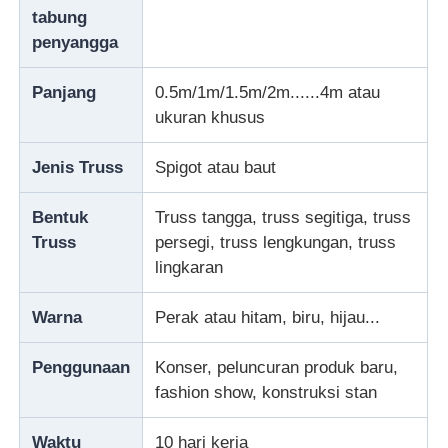
tabung
penyangga
Truss pencahayaan konser
Panjang
0.5m/1m/1.5m/2m......4m atau
Braket layar LED
ukuran khusus
Jenis Truss
Spigot atau baut
Kasus Penerbangan
Bentuk
Truss tangga, truss segitiga, truss
Penjepit pencahayaan panggung
Truss
persegi, truss lengkungan, truss
lingkaran
Menara Angkat
Warna
Perak atau hitam, biru, hijau...
TRUSS Circular
Penggunaan
Konser, peluncuran produk baru,
fashion show, konstruksi stan
peralatan panggung yang digunakan
Waktu
10 hari kerja