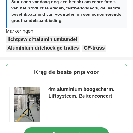
Stuur ons vandaag nog een bericht om echte foto's
van het product te vragen, testwerkvideo's, de laatste
beschikbaarheid van voorraden en een concurrerende
Aluminium-tracering
groothandelsaanbieding.
Markeringen:
de bundel van de aluminiumspon
lichtgewichtaluminiumbundel
Aluminium driehoekige tralies
GF-truss
Aluminiumbouten vierkant truss
Krijg de beste prijs voor
Aluminium truss systeem
4m aluminium boogscherm.
Aluminium Podium
Liftsysteem. Buitenconcert.
Deeltjes van de laag
Menigte Barricades