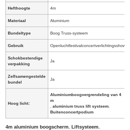
Hefthoogte
4m
Materiaal
Aluminium
Bundeltype
Boog Truss-systeem
Gebruik
Openluchtfestivalconcertverlichtingsshow
Schokbestendige
Ja
verpakking
Zelfsamengestelde
Ja
bundel
Aluminiumboogvergrendeling van 4
m
Hoog licht:
,
aluminium truss lift systeem
,
Buitenconcertpodium
4m aluminium boogscherm. Liftsysteem.