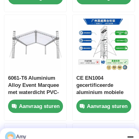
Free Quick Assembly
en 4-punts outrigger
basis voor Pro Audio
Sound
6061-T6 Aluminium
CE EN1004
Alloy Event Marquee
gecertificeerde
met waterdicht PVC-
aluminium mobiele
dak en modulair
steigertoren met
Aanvraag sturen
Aanvraag sturen
draagbaar ontwerp
6061-T6
aluminiumlegering en
verstelbare hoogte 6-
12 m
Amy