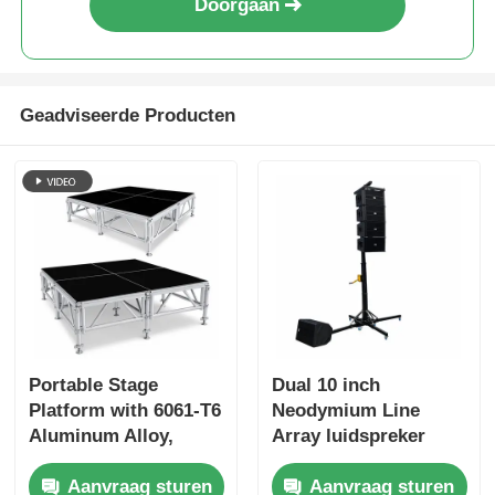
Doorgaan
Concertverlichting
Geadviseerde Producten
LED-displaybeugel
Vluchtkoffer
Stageverlichtingsklem
Lifttoren
Portable Stage
Dual 10 inch
Cirkelvormige vakwerkconstructie
Platform with 6061-T6
Neodymium Line
Aluminum Alloy,
Array luidspreker
500kg/m² Load
systeem met
gebruikte podiumapparatuur
Aanvraag sturen
Aanvraag sturen
Capacity, and Tool-
handmatige lierstand