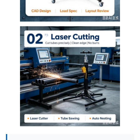
Over ons
Fabriekstocht
Kwaliteitscontrole
Neem contact met ons op
Nieuws
Gevallen
Vraag een citaat aan