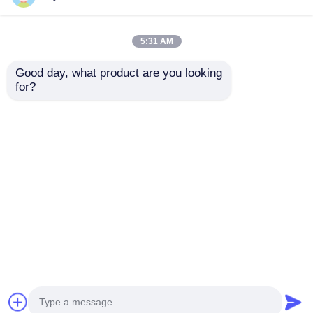
5:31 AM
Good day, what product are you looking 
for?
Ronde vierkant glas
Mobiele aluminium
top aluminium DJ
dakbeugel stage
podium platform
systeem op wielen
draagbaar
Draagbare outdoor
Aanvraag sturen
Aanvraag sturen
afneembaar voor
performance stage
evenementen
Thuis
Ongeveer ons
Contacteer ons
Desktop Site
Sitemap
Privacybeleid
Kwaliteit
Aluminium-tracering
China
Fabriek.Copyright © 2026 Guangzhou Fengsheng
Performance Equipment Co., Ltd. All Rights