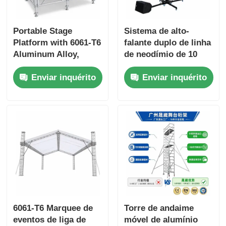
Portable Stage
Sistema de alto-
Platform with 6061-T6
falante duplo de linha
Aluminum Alloy,
de neodímio de 10
500kg/m² Load
polegadas com
Enviar inquérito
Enviar inquérito
Capacity, and Tool-
suporte manual de
Free Quick Assembly
guincho e base de
arranque de 4 pontos
para som profissional
de áudio
6061-T6 Marquee de
Torre de andaime
eventos de liga de
móvel de alumínio