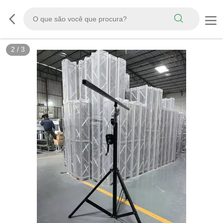
2
/
3