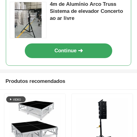
4m de Alumínio Arco Truss
Sistema de elevador Concerto
Estrutura de Iluminação para Concertos
ao ar livre
Parâmetro de exibição de LED
Continue
Estojo de vôo
Grampos para iluminação de palco
Produtos recomendados
Torre de elevação
Truss circular
equipamento de palco usado