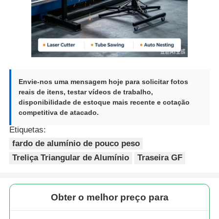
Truss de palco de alumínio
fardo de alumínio do torneira
Envie-nos uma mensagem hoje para solicitar fotos
Truss quadrado de parafusos de alumínio
reais de itens, testar vídeos de trabalho,
disponibilidade de estoque mais recente e cotação
competitiva de atacado.
Sistema de travessia de alumínio
Etiquetas:
fardo de alumínio de pouco peso
Plataforma de palco de alumínio
Treliça Triangular de Alumínio
Traseira GF
Traseiras de camadas
Obter o melhor preço para
Barricadas de multidão