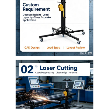
Sobre Nós
Visita à fábrica
Controle de Qualidade
Contacte-nos
Notícias
Casos
Solicite uma cotação