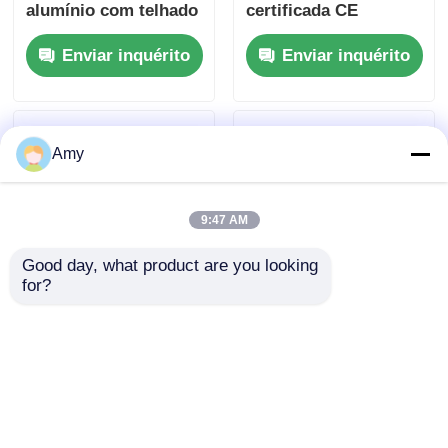
alumínio com telhado
certificada CE
de PVC à prova
EN1004 com liga de
Enviar inquérito
Enviar inquérito
d'água e design
alumínio 6061-T6 e
modular portátil
altura ajustável 6-12m
Amy
9:47 AM
Good day, what product are you looking 
for?
Portátil de alumínio
Sistema de palco
quadrado redondo da
móvel de truss de
plataforma da fase do
alumínio em rodas
DJ da parte superior
Enviar inquérito
Enviar inquérito
de vidro destacável
para eventos