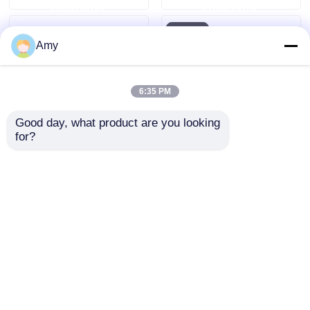
ερώτησης
ερώτησης
και ρυθμιζόμενο ύψος
εκδηλώσεις
6-12m
Amy
6:35 PM
Good day, what product are you looking 
for?
Κινητό σύστημα
Μεταφορτωτό
σκηνής με
αλουμινένιο φράγμα
αλουμινένιο στέγη σε
ελέγχου πλήθους
τροχούς
αναδιπλούμενο για
Αποστολή
Αποστολή
εκδηλώσεις
συναυλίες φεστιβάλ
ερώτησης
ερώτησης
Αρχική Σελίδα
Περίπου εμείς
επαφή
Desktop Site
Sitemap
Πολιτική μυστικότητας