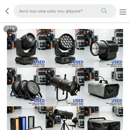
2
/
6