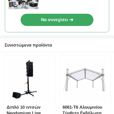
Αλουμινένιο στρώμα σκηνής
Να συνεχίσει
ζευκτόν βυσμάτων αργιλίου
Συνιστώμενα προϊόντα
Αλουμινένιο Μπουλόνι Τετράγωνης Δοκού
Σύστημα δομοστοιχείων από αλουμίνιο
Πλατφόρμα σκηνής από αλουμίνιο
Τεχνουργήματα στρώματος
Διπλό 10 ιντσών
6061-T6 Αλουμινίου
Πλήθος Οδοφραγμάτων
Neodymium Line
Σύνθετο Εκδήλωση