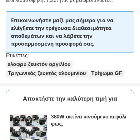
εξοπλισμό υψηλής ποιότητας με μειωμένο κόστος.
Σχετικά με εμάς
Επικοινωνήστε μαζί μας σήμερα για να
ελέγξετε την τρέχουσα διαθεσιμότητα
αποθεμάτων και να λάβετε την
Επισκέψεις στο εργοστάσιο
προσαρμοσμένη προσφορά σας.
Ετικέττες:
Έλεγχος ποιότητας
ελαφρύ ζευκτόν αργιλίου
Τριγωνικός ζευκτός αλουμινίου
Τρίχωμα GF
Επικοινωνήστε μαζί μας
Ειδήσεις
Αποκτήστε την καλύτερη τιμή για
380W ακτίνα κινούμενο κεφάλι
Υποθέσεις
φως.
Ζητήστε προσφορά