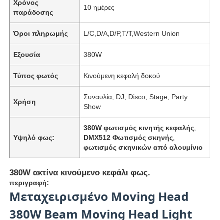
Χρόνος
10 ημέρες
παράδοσης
Όροι πληρωμής
L/C,D/A,D/P,T/T,Western Union
Εξουσία
380W
Τύπος φωτός
Κινούμενη κεφαλή δοκού
Συναυλία, DJ, Disco, Stage, Party
Χρήση
Show
380W φωτισμός κινητής κεφαλής
,
Υψηλό φως:
DMX512 Φωτισμός σκηνής
,
φωτισμός σκηνικών από αλουμίνιο
380W ακτίνα κινούμενο κεφάλι φως.
περιγραφή:
Μεταχειρισμένο Moving Head
380W Beam Moving Head Light