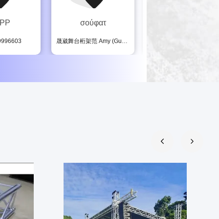
APP
σούφατ
Τηλεφώνημα
9996603
晟崴舞台桁架范 Amy (Guangdong Guangzhou)
86-0086-13539996603