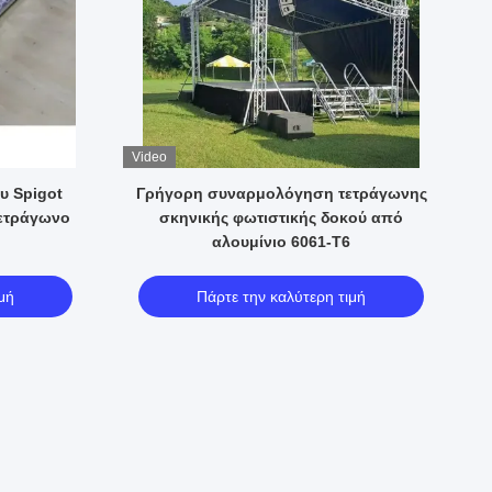
Video
υ Spigot
Γρήγορη συναρμολόγηση τετράγωνης
ετράγωνο
σκηνικής φωτιστικής δοκού από
α
αλουμίνιο 6061-T6
μή
Πάρτε την καλύτερη τιμή