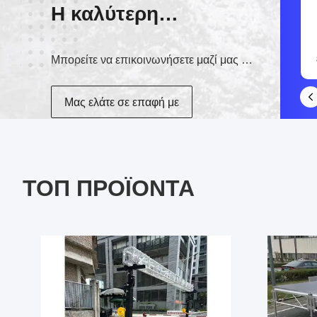
Η καλύτερη
σούφατ
εξυπηρέτηση!
Μπορείτε να επικοινωνήσετε μαζί μας με διάφορους τρόπους
晟崴舞台桁架范 Amy (Guangdong Guangzhou)
Μας ελάτε σε επαφή με
ΤΟΠ ΠΡΟΪΌΝΤΑ