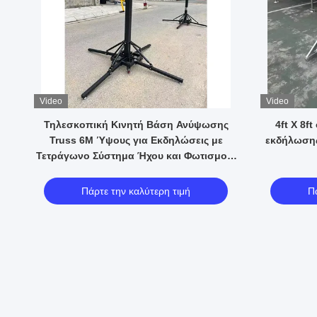
Video
Video
Τηλεσκοπική Κινητή Βάση Ανύψωσης
4ft X 8
Truss 6M Ύψους για Εκδηλώσεις με
εκδήλωσης
Τετράγωνο Σύστημα Ήχου και Φωτισμού,
Χειροκίνητη
Πάρτε την καλύτερη τιμή
Π