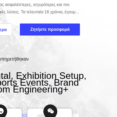
ς ασφαλέστερες, ισχυρότερες και πιο
ές λύσεις. Τα τελευταία 16 χρόνια, έχουμε
ειδικευμένο συνεργείο σε έναν παγκοσμίου
ή δοκών αλουμινίου. Το ταξίδι μας
Ζητήστε προσφορά
ερα
θος για τη μηχανική σκηνής και την
ια την ασφάλεια κάθε ερμηνευτή που
 εξέδρες μας.nnΤι κάνο...
ξυπηρετήθηκαν
l, Exhibition Setup,
orts Events, Brand
tom Engineering
+