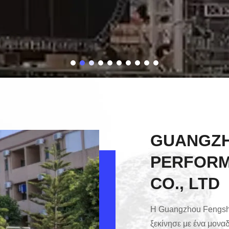
GUANGZ
PERFORM
CO., LTD
Η Guangzhou Fengshe
ξεκίνησε με ένα μονα