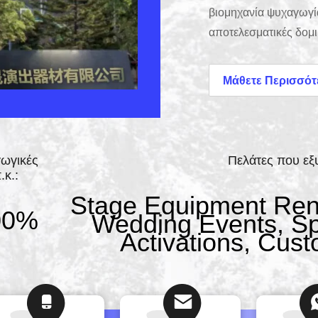
βιομηχανία ψυχαγωγία
αποτελεσματικές δομικ
εξελιχθεί από ένα εξ
επιπέδου κατασκευαστ
Μάθετε Περισσότ
καθορίζεται από το πά
αμείλικτη δέσμευση γ
στέκεται κάτω από τις
ωγικές
Πελάτες που ε
.κ.:
Stage Equipment Renta
00%
Wedding Events, Sp
Activations, Cus