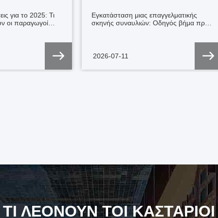
προς βήμα
ις για το 2025: Τι
Εγκατάσταση μιας επαγγελματικής
υν οι παραγωγοί
σκηνής συναυλιών: Οδηγός βήμα προς
ο της τεχνολογίας
βήμα για την συναρμολόγηση των
σεται ραγδαία.Εδώ
δομώνΠροτού το μέταλλο αγγίξει το
ς τάσεις που
έδαφος, ελέγξτε το σχέδιο του δαπέδου
τους ειδικούς της
σας.Καθαρίστε την περιοχή από μη
2026-07-11
heng Performance
εξουσιοδοτημένο προσωπικό και
Ltd.展。1Συστήματα
διεξάγετε πλήρη ενημέρωση για την
ασφάλεια..Βήμα 2: Πλάκα βάσης και
ομών με LEDΜε
τοποθέτηση εξωτερικού ελαστικούΓια
α γίνονται το
τις εξωτερικές εγκαταστάσεις,
άθε σκηνής, ο
χρησιμοποιήστε πάντοτε εξωστρέφτες
ομών
(σταθεροποιητές) για να αυξήσετε την
ια άνοδο στο ειδικό
απόσταση του πύργου.Επίπεδο των
έχει σχεδιαστεί για
πλακών της βάσης με τη χρήση
ια και να παρέχει
ρυθμιζόμενων βίδες jack για μια τέλεια
οθέτησης για βαριά
κατακόρυφη ανύψωση.Βήμα 3:
αγγελματική
Συνέλευση του πύργουΣυνδέστε το
ού επιπέδου
τμήμα της μεντερίδας με την πλάκα
ις και συναυλίες.2.
βάσης αυτό σας επιτρέπει να
όδοσης ταξιδιωτικό
συναρμολογήσετε τον πύργο τροχιάς
ου καυσίμου και η
οριζόντια στο έδαφος και να τον
 δυναμικού οδηγούν
κουνήσετε με ασφάλεια.Βήμα 4:
λαφρύτερους
Οριζόντια σύνδεση τροχιάςΕισάγετε
τασκευαστές
βρύσες στις άκρες των
οηγμένα κράματα
ΤΙ ΛΕΟΝΟΥΝ ΤΟΙ ΚΑΣΤΑΡΙΟΙ
χορδών.Προσανατολίστε τις τρύπες και
6 και
περάστε τις κοκκωτές καρφίτσες με ένα