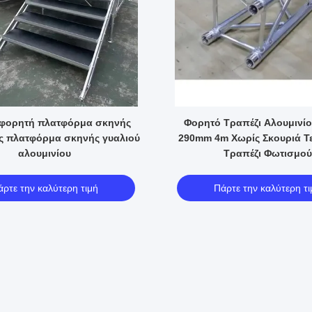
ft φορητή πλατφόρμα σκηνής
Φορητό Τραπέζι Αλουμινίο
 πλατφόρμα σκηνής γυαλιού
290mm 4m Χωρίς Σκουριά Τ
αλουμινίου
Τραπέζι Φωτισμού
άρτε την καλύτερη τιμή
Πάρτε την καλύτερη τι