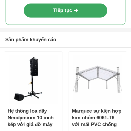
Tiếp tục
Giao diện sân khấu nhôm
Vòng thắt ống nhựa nhôm
Sản phẩm khuyến cáo
Bu lông nhôm
Hệ thống giàn nhôm
Nền tảng sân khấu nhôm
Giao diện lớp
Hệ thống loa dây
Marquee sự kiện hợp
Neodymium 10 inch
kim nhôm 6061-T6
kép với giá đỡ máy
với mái PVC chống
Đường chướng ngại đông