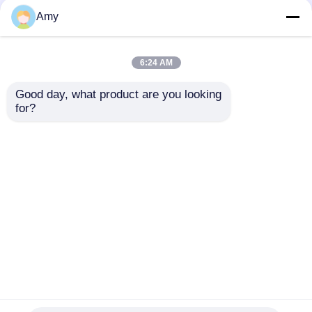
Amy
6:24 AM
Good day, what product are you looking 
for?
Hệ thống sân khấu
Đường rào kiểm soát
giàn mái nhôm di
đám đông nhôm di
động trên bánh xe
động Gập lại cho các
Sân khấu biểu diễn
sự kiện Concert Lễ
Gửi yêu cầu
Gửi yêu cầu
ngoài trời di động
hội
Nhà
Về chúng tôi
Liên hệ với chúng tôi
Desktop Site
Sơ đồ trang web
Chính sách bảo mật
Phẩm chất
Giao diện sân khấu nhôm
Nhà máy
trung quốc.Copyright © 2026 Guangzhou