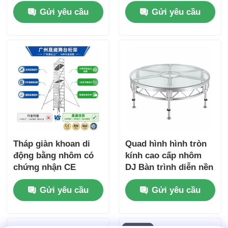
kéo thủ công và cơ
thấm và thiết kế di
Gửi yêu cầu
Gửi yêu cầu
sở 4-Point Outrigger
động mô-đun
cho âm thanh chuyên
Giàn ánh sáng buổi hòa nhạc
nghiệp
Khung hiển thị LED
Trường hợp bay
Kẹp ánh sáng giai đoạn
Tháp giàn khoan di
Quad hình hình tròn
Tháp nâng
động bằng nhôm có
kính cao cấp nhôm
chứng nhận CE
DJ Bàn trình diễn nền
EN1004 với hợp kim
tảng di động có thể
Giàn tròn
Gửi yêu cầu
Gửi yêu cầu
nhôm 6061-T6 và
tháo rời cho các sự
chiều cao điều chỉnh
kiện
6-12m
thiết bị sân khấu đã qua sử dụng