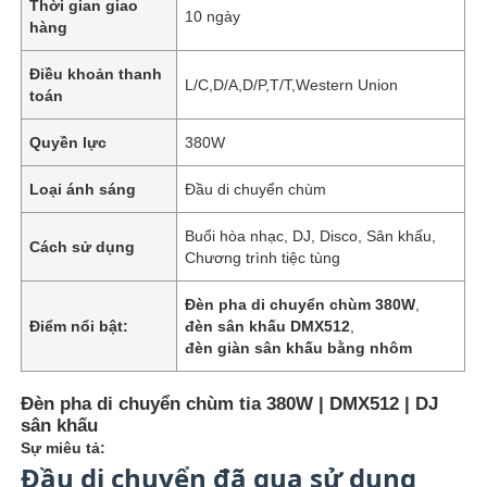
Thời gian giao
10 ngày
hàng
Điều khoản thanh
L/C,D/A,D/P,T/T,Western Union
toán
Quyền lực
380W
Loại ánh sáng
Đầu di chuyển chùm
Buổi hòa nhạc, DJ, Disco, Sân khấu,
Cách sử dụng
Chương trình tiệc tùng
Đèn pha di chuyển chùm 380W
,
Điểm nổi bật:
đèn sân khấu DMX512
,
đèn giàn sân khấu bằng nhôm
Đèn pha di chuyển chùm tia 380W | DMX512 | DJ
sân khấu
Sự miêu tả:
Đầu di chuyển đã qua sử dụng