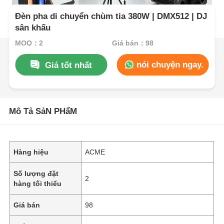
Đèn pha di chuyển chùm tia 380W | DMX512 | DJ
sân khấu
MOQ：2
Giá bán：98
nói chuyện ngay.
Giá tốt nhất
Mô Tả SảN PHẩM
Hàng hiệu
ACME
Số lượng đặt
2
hàng tối thiểu
Giá bán
98