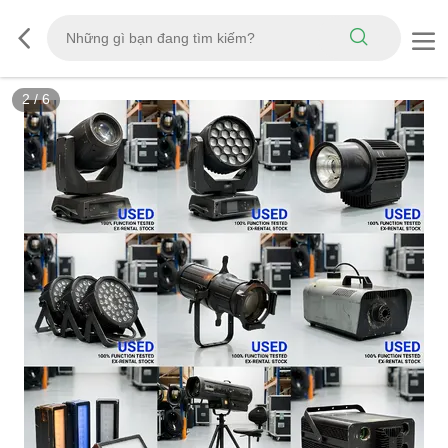
2
/
6