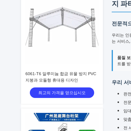
지 파
전문적으
우리는 인증
는 서비스,
품질 보
트를 받
6061-T6 알루미늄 합금 유물 방지 PVC
지붕과 모듈형 휴대용 디자인
우리 서
최고의 가격을 얻으십시오
완전
전문
임대
맞춤
전 