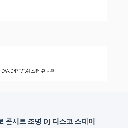
C,D/A,D/P,T/T,웨스턴 유니온
로 콘서트 조명 DJ 디스코 스테이