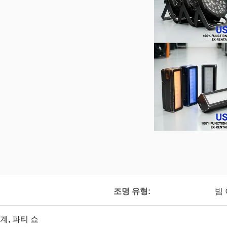
조명 유형:
빔
단계, 파티 쇼