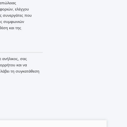
 απώλειας
φοριών, ελέγχου
ύς συνεργάτες που
φής συμφωνιών
θέση και της
 ανήλικος, σας
πορρήτου και να
 λάβει τη συγκατάθεση