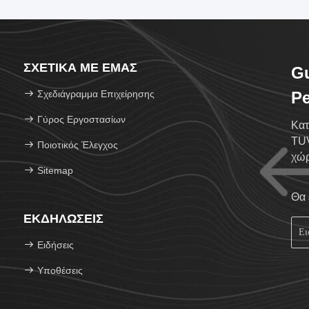
ΣΧΕΤΙΚΆ ΜΕ ΕΜΆΣ
G
Σχεδιάγραμμα Επιχείρησης
Pe
Γύρος Εργοστασίων
Κατ
TUV
Ποιοτικός Έλεγχος
χώρ
Sitemap
Θα 
ΕΚΔΗΛΏΣΕΙΣ
Ειδήσεις
Υποθέσεις