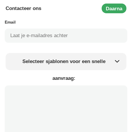
Contacteer ons
Daarna
Email
Selecteer sjablonen voor een snelle
Product prijs
Min.order quantity
aanvraag:
Vraag een staal aan
Meer details