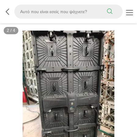
2
/
4