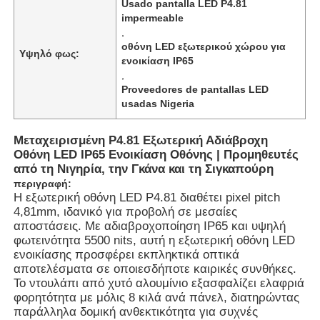
Usado pantalla LED P4.81
impermeable
,
οθόνη LED εξωτερικού χώρου για
Υψηλό φως:
ενοικίαση IP65
,
Proveedores de pantallas LED
usadas Nigeria
Μεταχειρισμένη P4.81 Εξωτερική Αδιάβροχη
Οθόνη LED IP65 Ενοικίαση Οθόνης | Προμηθευτές
από τη Νιγηρία, την Γκάνα και τη Σιγκαπούρη
περιγραφή:
Η εξωτερική οθόνη LED P4.81 διαθέτει pixel pitch
4,81mm, ιδανικό για προβολή σε μεσαίες
αποστάσεις. Με αδιαβροχοποίηση IP65 και υψηλή
φωτεινότητα 5500 nits, αυτή η εξωτερική οθόνη LED
ενοικίασης προσφέρει εκπληκτικά οπτικά
αποτελέσματα σε οποιεσδήποτε καιρικές συνθήκες.
Το ντουλάπι από χυτό αλουμίνιο εξασφαλίζει ελαφριά
φορητότητα με μόλις 8 κιλά ανά πάνελ, διατηρώντας
παράλληλα δομική ανθεκτικότητα για συχνές