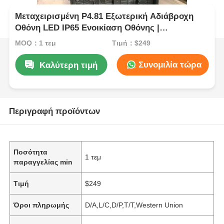
Μεταχειρισμένη P4.81 Εξωτερική Αδιάβροχη
Οθόνη LED IP65 Ενοικίαση Οθόνης |
Προμηθευτές από τη Νιγηρία, την Γκάνα και τη
MOQ：1 τεμ
Τιμή：$249
Σιγκαπούρη
Συνομιλία τώρα
Καλύτερη τιμή
Περιγραφή προϊόντων
Ποσότητα
1 τεμ
παραγγελίας min
Τιμή
$249
Όροι πληρωμής
D/A,L/C,D/P,T/T,Western Union