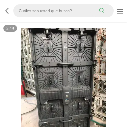
2
/
4