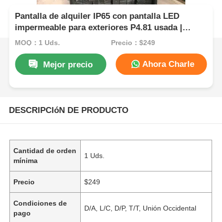
Pantalla de alquiler IP65 con pantalla LED
impermeable para exteriores P4.81 usada |
Proveedores de Nigeria, Ghana y Singapur
MOQ：1 Uds.
Precio：$249
Ahora Charle
Mejor precio
DESCRIPCIóN DE PRODUCTO
Cantidad de orden
1 Uds.
mínima
Precio
$249
Condiciones de
D/A, L/C, D/P, T/T, Unión Occidental
pago