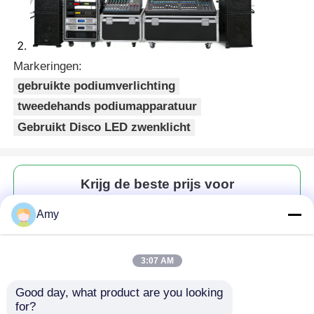
Markeringen:
gebruikte podiumverlichting
tweedehands podiumapparatuur
Gebruikt Disco LED zwenklicht
Krijg de beste prijs voor
Amy
Gebruikt Disco LED draailicht
met RGBW kleur, DJ laser
podiumstraal bewegende
3:07 AM
koplamp
Good day, what product are you looking 
for?