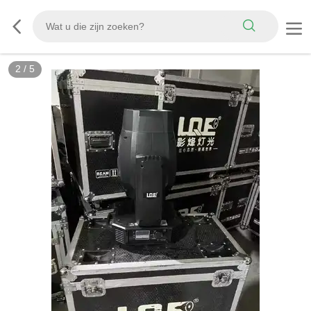
2
/
5