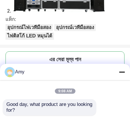
แท็ก:
อุปกรณ์ไฟเวทีมือสอง
อุปกรณ์เวทีมือสอง
ไฟดิสโก้ LED หมุนได้
এর সেরা মূল্য পান
Amy
ไฟดิสโก้ LED หมุนได้พร้อมสี
RGBW, ไฟส่องสว่างแบบลำแสง
เลเซอร์ DJ
9:08 AM
Good day, what product are you looking 
for?
চালিয়ে