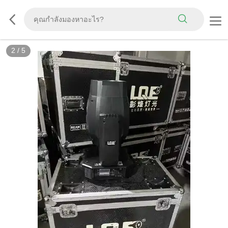
2
/
5