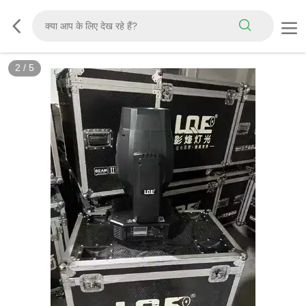
2
/
5