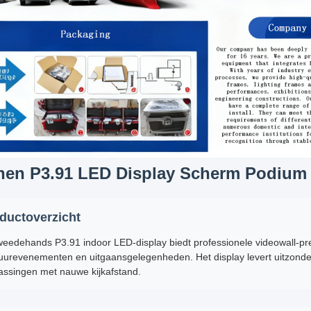
nen P3.91 LED Display Scherm Podium 
ductoverzicht
tweedehands P3.91 indoor LED-display biedt professionele videowall-pr
uurevenementen en uitgaansgelegenheden. Het display levert uitzonderlij
assingen met nauwe kijkafstand.