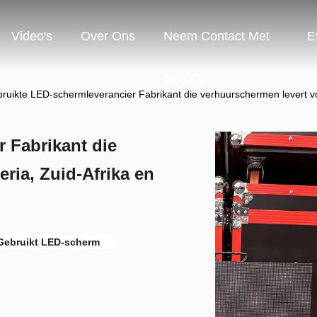
Video's
Over Ons
Neem Contact Met
E
Ons Op
ruikte LED-schermleverancier Fabrikant die verhuurschermen levert vo
 Fabrikant die
ria, Zuid-Afrika en
 Gebruikt LED-scherm