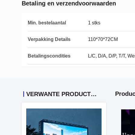
Betaling en verzendvoorwaarden
Min. bestelaantal
1 stks
Verpakking Details
110*70*72CM
Betalingscondities
L/C, D/A, D/P, T/T, W
Produc
VERWANTE PRODUCTEN