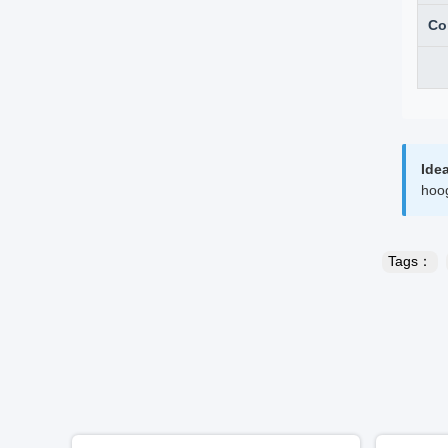
Co
Idea
hoog
Tags：