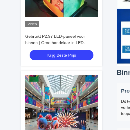
Video
Gebruikt P2.97 LED-paneel voor
binnen | Groothandelaar in LED-
schermen voor binnen met een hoge
Krijg Beste Prijs
verversingssnelheid
Bin
Pro
Dit 
verh
toep