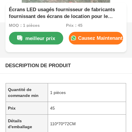
Écrans LED usagés fournisseur de fabricants
fournissant des écrans de location pour le
Nigeria, l' Afrique du Sud et le Kenya
MOQ：1 pièces
Prix：45
Causez Maintenant
meilleur prix
DESCRIPTION DE PRODUIT
Quantité de
1 pièces
commande min
Prix
45
Détails
110*70*72CM
d'emballage