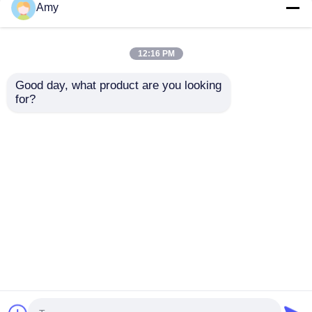
Étiquettes:
Amy
équipement d'éclairage de scène utilisé
Faisceau d'éclairage de concert
équipement de scène d'occasion
12:16 PM
Écran LED utilisé à la location
Support d'affichage LED
Good day, what product are you looking 
for?
Casse-vol
Écrans LED usagés fournisseur
Pince pour éclairage de scène
de fabricants fournissant des
écrans de location pour le
Tour de levage
Nigeria, l' Afrique du Sud et le
Kenya
Traverse circulaire
Continuer
matériel de scène d'occasion