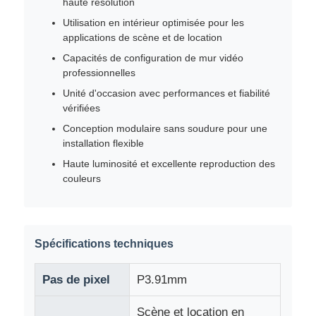
haute résolution
Utilisation en intérieur optimisée pour les
applications de scène et de location
À propos de nous
Capacités de configuration de mur vidéo
professionnelles
Visite de l'usine
Unité d'occasion avec performances et fiabilité
vérifiées
Conception modulaire sans soudure pour une
Contrôle qualité
installation flexible
Haute luminosité et excellente reproduction des
Contactez-nous
couleurs
Nouvelles
Spécifications techniques
Cas
Pas de pixel
P3.91mm
Demandez un devis
Scène et location en