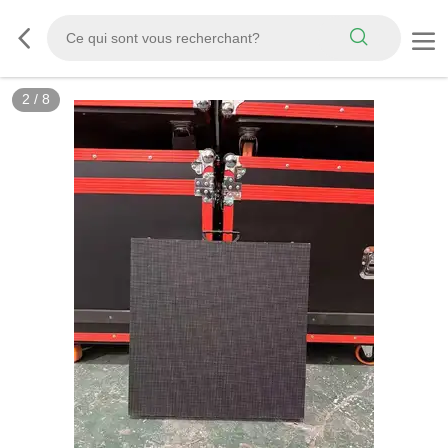
2
/
8