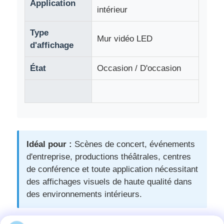
Application
intérieur
Tracé de scène en aluminium
Type
Mur vidéo LED
d'affichage
botte en aluminium de broche
État
Occasion / D'occasion
Traverse carrée de boulon en aluminium
Système de travées en aluminium
Idéal pour :
Scènes de concert, événements
Plateforme de scène en aluminium
d'entreprise, productions théâtrales, centres
de conférence et toute application nécessitant
des affichages visuels de haute qualité dans
Traces à couches
des environnements intérieurs.
Barricades de la foule