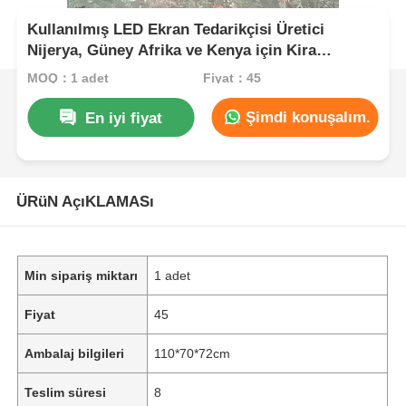
Kullanılmış LED Ekran Tedarikçisi Üretici
Nijerya, Güney Afrika ve Kenya için Kira
Ekranları Sağlayan
MOQ：1 adet
Fiyat：45
Şimdi konuşalım.
En iyi fiyat
ÜRüN AçıKLAMASı
Min sipariş miktarı
1 adet
Fiyat
45
Ambalaj bilgileri
110*70*72cm
Teslim süresi
8