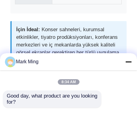
Alüminyum Aşama Çubuğu
İçin İdeal:
Konser sahneleri, kurumsal
Alüminyum Spigot Kafes
etkinlikler, tiyatro prodüksiyonları, konferans
merkezleri ve iç mekanlarda yüksek kaliteli
görsel ekranlar gerektiren her türlü uygulama.
Alüminyum cıvata kare kafesi
Mark Ming
Etiketler:
Alüminyum kafes sistemi
kullanılmış sahne aydınlatma ekipmanları
8:34 AM
ikinci el sahne ekipmanları
Alüminyum sahne platformu
Good day, what product are you looking 
Kiralık Kullanılmış LED Ekranı
for?
Katmanlı kabuk
En İyi Fiyatı Alın
Kalabalık Barikatları