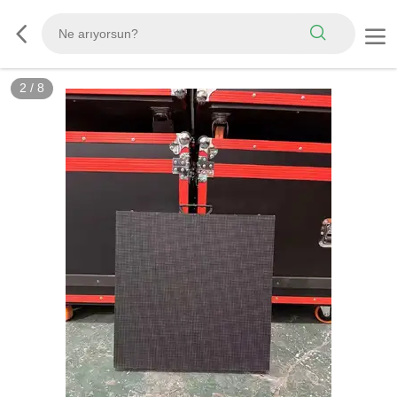
2
/
8