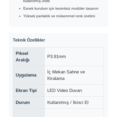
kullanılmış ünite
Esnek kurulum için kesintisiz modüler tasarım
Hakkımızda
Yüksek parlaklık ve mükemmel renk üretimi
Fabrika turu
Teknik Özellikler
Kalite Kontrolü
Piksel
P3.91mm
Aralığı
Bize Ulaşın
İç Mekan Sahne ve
Uygulama
Kiralama
Haberler
Ekran Tipi
LED Video Duvarı
Durumlar
Durum
Kullanılmış / İkinci El
Teklif isteyin