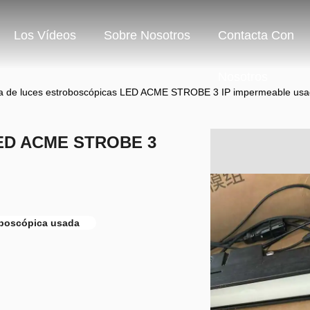
Los Vídeos
Sobre Nosotros
Contacta Con
Nosotros
ra de luces estroboscópicas LED ACME STROBE 3 IP impermeable us
 LED ACME STROBE 3
oboscópica usada