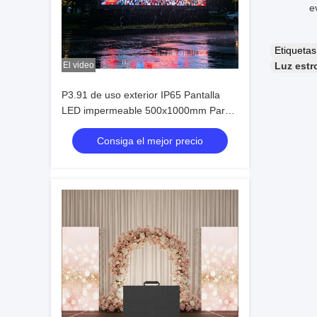
e
Etiqueta
El video
Luz est
P3.91 de uso exterior IP65 Pantalla
LED impermeable 500x1000mm Pared
de vídeo LED de alquiler para eventos
Consiga el mejor precio