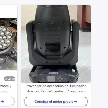
El video
 zoom y
Proveedor de accesorios de iluminación
 con
directa EK295W usados ​​| Proporciona
edor de
productos a Nigeria, Sudáfrica, Kenia y
o
Consiga el mejor precio
truss para
varios otros países.