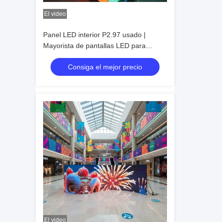
El video
Panel LED interior P2.97 usado |
Mayorista de pantallas LED para
interiores con alta frecuencia de
Consiga el mejor precio
actualización
El video