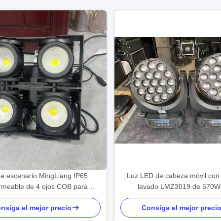
de escenario MingLiang IP65
Luz LED de cabeza móvil con
rmeable de 4 ojos COB para
lavado LMZ3019 de 570W
audiencia
clasificación IP20 | El prove
nsiga el mejor precio
Consiga el mejor preci
pantallas LED de audio de tipo 
el escenario