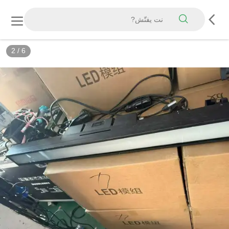
2
/
6