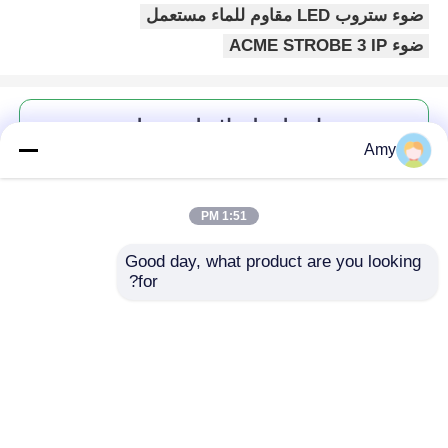
ضوء ستروب LED مقاوم للماء مستعمل
ضوء ACME STROBE 3 IP
احصل على افضل سعر ل
Amy
شريط إضاءة ACME STROBE 3
IP مقاوم للماء LED
1:51 PM
Good day, what product are you looking 
for?
استمر
المنتجات الموصى بها