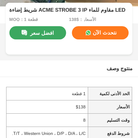
شريط إضاءة ACME STROBE 3 IP مقاوم للماء LED
الأسعار：$138
MOQ：1 قطعة
نتحدث الآن
افضل سعر
منتوج وصف
الحد الأدنى لكمية
1 قطعة
الأسعار
$138
وقت التسليم
8
شروط الدفع
T/T ، Western Union ، D/P ، D/A ، L/C.