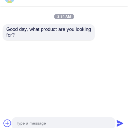
2:34 AM
Good day, what product are you looking 
for?
Mesa de escenarios
Accesorios de
de tramos de
manguera cuadrada
aluminio de 1 m de
para fácil instalación
altura diseñada para
en una armadura de
Enviar Consulta
Enviar Consulta
un fácil montaje,
aleación de aluminio
estructura duradera y
de 290 * 290
aplicaciones
versátiles para
Inicio
Mapa del Sitio
Contactar Ahora
Desktop Site
eventos
Mapa del Sitio
Políticas de privacidad
Calidad
Truss de escenario de aluminio
Fábrica
De China.Copyright © 2026 Guangzhou
Fengsheng Performance Equipment Co., Ltd. All