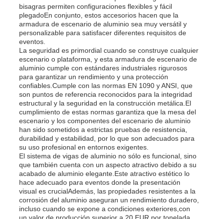
bisagras permiten configuraciones flexibles y fácil
plegadoEn conjunto, estos accesorios hacen que la
armadura de escenario de aluminio sea muy versátil y
Truss de escenario de aluminio
personalizable para satisfacer diferentes requisitos de
eventos.
La seguridad es primordial cuando se construye cualquier
braguero de aluminio de la espita
escenario o plataforma, y esta armadura de escenario de
aluminio cumple con estándares industriales rigurosos
para garantizar un rendimiento y una protección
confiables.Cumple con las normas EN 1090 y ANSI, que
Tornillo de aluminio para armazón cuadrado
son puntos de referencia reconocidos para la integridad
estructural y la seguridad en la construcción metálica.El
cumplimiento de estas normas garantiza que la mesa del
Sistema de tramos de aluminio
escenario y los componentes del escenario de aluminio
han sido sometidos a estrictas pruebas de resistencia,
durabilidad y estabilidad, por lo que son adecuados para
su uso profesional en entornos exigentes.
Plataforma de escenario de aluminio
El sistema de vigas de aluminio no sólo es funcional, sino
que también cuenta con un aspecto atractivo debido a su
acabado de aluminio elegante.Este atractivo estético lo
Envases de capas
hace adecuado para eventos donde la presentación
visual es crucialAdemás, las propiedades resistentes a la
corrosión del aluminio aseguran un rendimiento duradero,
incluso cuando se expone a condiciones exteriores,con
Barreras de la Multitud
un valor de producción superior a 20 EUR por tonelada,.