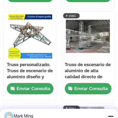
transport and
soporte de pantalla
storage. Ideal for
LED liviana en
event companies,
eventos en interiores
schools, churches
y exteriores
and wedding
planners, factory
direct price.
Truss personalizado.
Truss de escenario de
Truss de escenario de
aluminio de alta
aluminio diseño y
calidad directo de
fabricación
fábrica en China
Enviar Consulta
Enviar Consulta
personalizados.
guangzhou400*400tru
ss de aluminio
Mark Ming