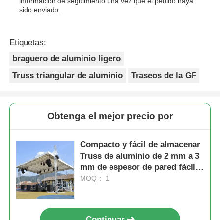
información de seguimiento una vez que el pedido haya
sido enviado.
Etiquetas:
braguero de aluminio ligero
Truss triangular de aluminio
Traseos de la GF
Obtenga el mejor precio por
Compacto y fácil de almacenar
Truss de aluminio de 2 mm a 3
mm de espesor de pared fácil
de instalar No se requieren
MOQ： 1
herramientas Rendimiento
Continuar