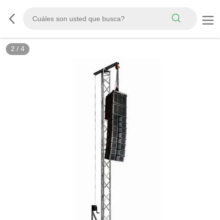
2
/
4