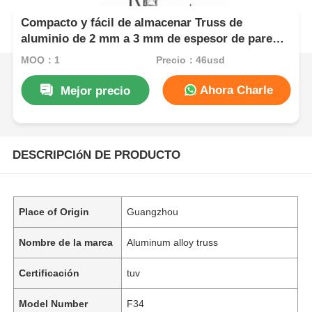
Compacto y fácil de almacenar Truss de
aluminio de 2 mm a 3 mm de espesor de pared
fácil de instalar No se requieren herramientas
MOQ：1
Precio：46usd
Rendimiento
Ahora Charle
Mejor precio
DESCRIPCIóN DE PRODUCTO
Place of Origin
Guangzhou
Nombre de la marca
Aluminum alloy truss
Certificación
tuv
Model Number
F34