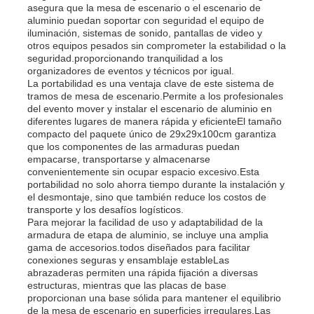
asegura que la mesa de escenario o el escenario de
aluminio puedan soportar con seguridad el equipo de
iluminación, sistemas de sonido, pantallas de video y
Sobre nosotros
otros equipos pesados sin comprometer la estabilidad o la
seguridad.proporcionando tranquilidad a los
organizadores de eventos y técnicos por igual.
La portabilidad es una ventaja clave de este sistema de
Visita a la fábrica
tramos de mesa de escenario.Permite a los profesionales
del evento mover y instalar el escenario de aluminio en
diferentes lugares de manera rápida y eficienteEl tamaño
Control de calidad
compacto del paquete único de 29x29x100cm garantiza
que los componentes de las armaduras puedan
empacarse, transportarse y almacenarse
convenientemente sin ocupar espacio excesivo.Esta
Contacta con nosotros
portabilidad no solo ahorra tiempo durante la instalación y
el desmontaje, sino que también reduce los costos de
transporte y los desafíos logísticos.
Noticias
Para mejorar la facilidad de uso y adaptabilidad de la
armadura de etapa de aluminio, se incluye una amplia
gama de accesorios.todos diseñados para facilitar
conexiones seguras y ensamblaje estableLas
Casos
abrazaderas permiten una rápida fijación a diversas
estructuras, mientras que las placas de base
proporcionan una base sólida para mantener el equilibrio
Solicitar una cita
de la mesa de escenario en superficies irregulares.Las