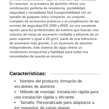
En resumen, la armadura de aluminio ofrece una
combinación perfecta de resistencia, portabilidad,
Trase de iluminación para conciertos
seguridad y versatilidad.fácil transportabilidad con un
tamaño de paquete único compacto, un conjunto
completo de accesorios prácticos y el cumplimiento de las
normas de seguridad EN 1090 y ANSI, es una excelente
En el caso de las pantallas LED
opción para los profesionales de eventos que buscan una
solución de mesa de escenario confiable y eficiente.de un
peso superior o igual a 20 g/m2, parte de una estructura
Caso de vuelo
de escenario más grande, o un escenario de aluminio
independiente, este sistema de vigas ofrece un
rendimiento excepcional y fiabilidad para todas sus
necesidades de puesta en escena.
Clampada para iluminación de escenario
Características:
Torre de elevación
Nombre del producto: Armazón de
escalones de aluminio
Cercha circular
Método de montaje: Instalación rápida para
una instalación rápida y eficiente
Tamaño: Personalizado para adaptarse a
equipo de escenario usado
los requisitos de varias etapas