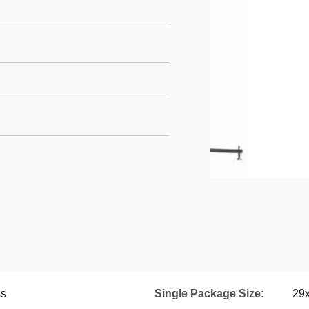
ss
Single Package Size:
29