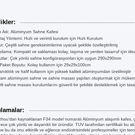
ikler:
n Adı: Alüminyum Sahne Kafesi
aj Yöntemi: Hızlı ve verimli kurulum için Hızlı Kurulum
t: Çeşitli sahne gereksinimlerine uyacak şekilde özelleştirilmiş
lama: Kompakt ve saklaması kolay, taşıma ve yerden tasarruf için ide
tlar: Çok yönlü sahne konfigürasyonları için uygun 290x290mm
Paket Boyutu: Kolay kullanım için 29x29x100cm
nıklılık ve hafif kullanım için yüksek kaliteli alüminyumdan üretilmiştir
lam alüminyum sahne ve sahne masası yapıları oluşturmak için mükem
tli sahne masası kurulumlarını güvenli bir şekilde desteklemek için tasa
lamalar:
ou'dan kaynaklanan F34 model numaralı Alüminyum alaşımlı kafes, çeşit
ece çok yönlü ve dayanıklı bir üründür. TUV tarafından sertifikalı bu al
ve bu da onu etkinlik ve eğlence endüstrisindeki profesyoneller için terc