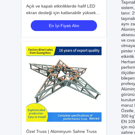
Taşınab
Açık ve kapalı etkinliklerde hafif LED
sistem,
ekran desteği için katlanabilir yüksek
tanır. 
taşınab
dayanıklı alüminyum alaşımlı sahne
aynı za
En İyi Fiyatı Alın
ekranı trasi
Alüminy
aksesua
ve cıva
olmayan
pimler 
etkinli
Herhang
perform
ölçütl
bileşen
profesy
Alümin
görünüm
kurulum
maruz 
Özetle,
300 kg'
EN 1090
için mü
Özel Truss | Alüminyum Sahne Truss
sahne o