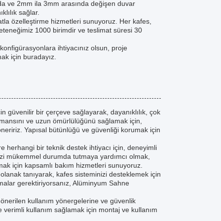
ında ve 2mm ila 3mm arasında değişen duvar
lılık sağlar.
tla özelleştirme hizmetleri sunuyoruz. Her kafes,
 yeteneğimiz 1000 birimdir ve teslimat süresi 30
konfigürasyonlara ihtiyacınız olsun, proje
ak için buradayız.
 güvenilir bir çerçeve sağlayarak, dayanıklılık, çok
ormansını ve uzun ömürlülüğünü sağlamak için,
neririz. Yapısal bütünlüğü ve güvenliği korumak için
e herhangi bir teknik destek ihtiyacı için, deneyimli
minizi mükemmel durumda tutmaya yardımcı olmak,
amak için kapsamlı bakım hizmetleri sunuyoruz.
olanak tanıyarak, kafes sisteminizi desteklemek için
amalar gerektiriyorsanız, Alüminyum Sahne
önerilen kullanım yönergelerine ve güvenlik
ve verimli kullanım sağlamak için montaj ve kullanım