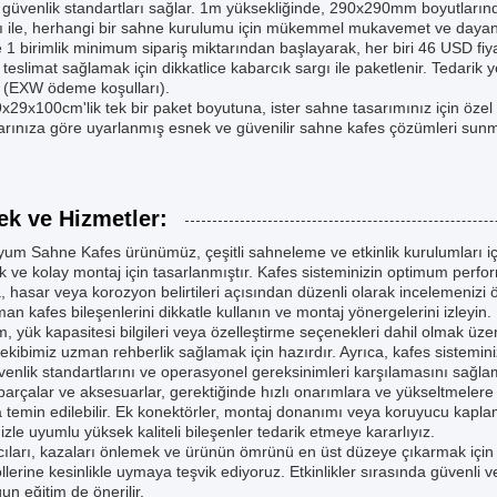
 güvenlik standartları sağlar. 1m yüksekliğinde, 290x290mm boyutlar
ğı ile, herhangi bir sahne kurulumu için mükemmel mukavemet ve dayanık
1 birimlik minimum sipariş miktarından başlayarak, her biri 46 USD fiya
 teslimat sağlamak için dikkatlice kabarcık sargı ile paketlenir. Tedarik
 (EXW ödeme koşulları).
9x29x100cm'lik tek bir paket boyutuna, ister sahne tasarımınız için özel 
larınıza göre uyarlanmış esnek ve güvenilir sahne kafes çözümleri sunm
ek ve Hizmetler:
um Sahne Kafes ürünümüz, çeşitli sahneleme ve etkinlik kurulumları için
k ve kolay montaj için tasarlanmıştır. Kafes sisteminizin optimum perf
 hasar veya korozyon belirtileri açısından düzenli olarak incelemenizi ö
an kafes bileşenlerini dikkatle kullanın ve montaj yönergelerini izleyin.
, yük kapasitesi bilgileri veya özelleştirme seçenekleri dahil olmak üzer
ekibimiz uzman rehberlik sağlamak için hazırdır. Ayrıca, kafes siste
enlik standartlarını ve operasyonel gereksinimleri karşılamasını sağl
arçalar ve aksesuarlar, gerektiğinde hızlı onarımlara ve yükseltmelere 
 temin edilebilir. Ek konektörler, montaj donanımı veya koruyucu kapl
izle uyumlu yüksek kaliteli bileşenler tedarik etmeye kararlıyız.
cıları, kazaları önlemek ve ürünün ömrünü en üst düzeye çıkarmak için 
llerine kesinlikle uymaya teşvik ediyoruz. Etkinlikler sırasında güvenli 
gun eğitim de önerilir.