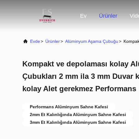
Ev
Ürünler
Vid
Evde
>
Ürünler
>
Alüminyum Aşama Çubuğu
>
Kompakt
Kompakt ve depolaması kolay 
Çubukları 2 mm ila 3 mm Duvar k
kolay Alet gerekmez Performans
Performans Alüminyum Sahne Kafesi
2mm Et Kalınlığında Alüminyum Sahne Kafesi
3mm Et Kalınlığında Alüminyum Sahne Kafesi