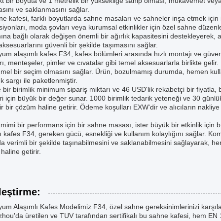
 bir boyuta ve 1 metrelik bir yüksekliğe sahip olması, mukavemet veya
sını ve saklanmasını sağlar.
e kafesi, farklı boyutlarda sahne masaları ve sahneler inşa etmek için i
iyonları, moda şovları veya kurumsal etkinlikler için özel sahne düzenl
ına bağlı olarak değişen önemli bir ağırlık kapasitesini destekleyerek, 
ksesuarlarını güvenli bir şekilde taşımasını sağlar.
um alaşımlı kafes F34, kafes bölümleri arasında hızlı montajı ve güvenli
rı, menteşeler, pimler ve cıvatalar gibi temel aksesuarlarla birlikte geli
el bir seçim olmasını sağlar. Ürün, bozulmamış durumda, hemen kulla
k sargı ile paketlenmiştir.
bir birimlik minimum sipariş miktarı ve 46 USD'lik rekabetçi bir fiyatla, 
eri için büyük bir değer sunar. 1000 birimlik tedarik yeteneği ve 30 günlü
ir bir çözüm haline getirir. Ödeme koşulları EXW'dir ve alıcıların nakli
amimi bir performans için bir sahne masası, ister büyük bir etkinlik için
ı kafes F34, gereken gücü, esnekliği ve kullanım kolaylığını sağlar. Komp
a verimli bir şekilde taşınabilmesini ve saklanabilmesini sağlayarak, her
haline getirir.
leştirme:
um Alaşımlı Kafes Modelimiz F34, özel sahne gereksinimlerinizi karşıla
ou'da üretilen ve TUV tarafından sertifikalı bu sahne kafesi, hem EN 