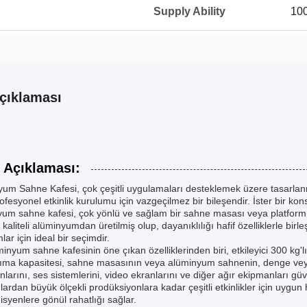
Supply Ability
10
çıklaması
 Açıklaması:
um Sahne Kafesi, çok çeşitli uygulamaları desteklemek üzere tasarlanm
rofesyonel etkinlik kurulumu için vazgeçilmez bir bileşendir. İster bir ko
yum sahne kafesi, çok yönlü ve sağlam bir sahne masası veya platfor
kaliteli alüminyumdan üretilmiş olup, dayanıklılığı hafif özelliklerle bir
lar için ideal bir seçimdir.
inyum sahne kafesinin öne çıkan özelliklerinden biri, etkileyici 300 kg
şıma kapasitesi, sahne masasının veya alüminyum sahnenin, denge ve
larını, ses sistemlerini, video ekranlarını ve diğer ağır ekipmanları güv
ılardan büyük ölçekli prodüksiyonlara kadar çeşitli etkinlikler için uygun
isyenlere gönül rahatlığı sağlar.