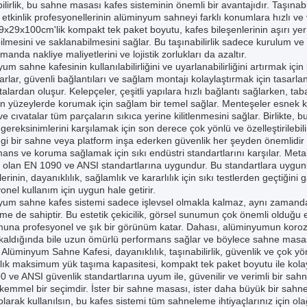
ilirlik, bu sahne masası kafes sisteminin önemli bir avantajıdır. Taşına
 etkinlik profesyonellerinin alüminyum sahneyi farklı konumlara hızlı ve
29x29x100cm'lik kompakt tek paket boyutu, kafes bileşenlerinin aşırı y
ilmesini ve saklanabilmesini sağlar. Bu taşınabilirlik sadece kurulum
manda nakliye maliyetlerini ve lojistik zorlukları da azaltır.
um sahne kafesinin kullanılabilirliğini ve uyarlanabilirliğini artırmak içi
rlar, güvenli bağlantıları ve sağlam montajı kolaylaştırmak için tasarla
talardan oluşur. Kelepçeler, çeşitli yapılara hızlı bağlantı sağlarken, 
 yüzeylerde korumak için sağlam bir temel sağlar. Menteşeler esnek ko
ve cıvatalar tüm parçaların sıkıca yerine kilitlenmesini sağlar. Birlikte,
k gereksinimlerini karşılamak için son derece çok yönlü ve özelleştirilebilir
i bir sahne veya platform inşa ederken güvenlik her şeyden önemlidir 
ans ve koruma sağlamak için sıkı endüstri standartlarını karşılar. Meta
er olan EN 1090 ve ANSI standartlarına uygundur. Bu standartlara uyg
lerinin, dayanıklılık, sağlamlık ve kararlılık için sıkı testlerden geçtiğin
onel kullanım için uygun hale getirir.
yum sahne kafes sistemi sadece işlevsel olmakla kalmaz, aynı zamanda
e de sahiptir. Bu estetik çekicilik, görsel sunumun çok önemli olduğu et
una profesyonel ve şık bir görünüm katar. Dahası, alüminyumun korozyo
kaldığında bile uzun ömürlü performans sağlar ve böylece sahne masa
 Alüminyum Sahne Kafesi, dayanıklılık, taşınabilirlik, güvenlik ve ço
lık maksimum yük taşıma kapasitesi, kompakt tek paket boyutu ile kolay ta
 ve ANSI güvenlik standartlarına uyum ile, güvenilir ve verimli bir sah
kemmel bir seçimdir. İster bir sahne masası, ister daha büyük bir sah
larak kullanılsın, bu kafes sistemi tüm sahneleme ihtiyaçlarınız için ol