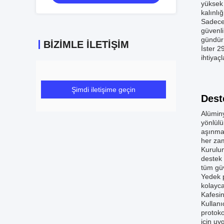
yüksek
kalınlı
Sadece 
güvenli
gündür
BIZIMLE İLETIŞIM
İster 2
ihtiyaç
Şimdi iletişime geçin
Dest
Alüminy
yönlülü
aşınma,
her zam
Kurulum
destek 
tüm güv
Yedek p
kolayca
Kafesin
Kullanı
protoko
için uy