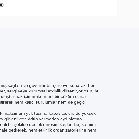
00
ış sağlam ve güvenilir bir çerçeve sunarak, her
nser, sergi veya kurumsal etkinlik düzenliyor olun, bu
m oluşturmak için mükemmel bir çözüm sunar.
leştirerek hem kalıcı kurulumlar hem de geçici
'lık maksimum yük taşıma kapasitesidir. Bu yüksek
ya güvenlikten ödün vermeden aydınlatma
enli bir şekilde desteklemesini sağlar. Bu, samimi
 hale getirerek, hem etkinlik organizatörlerine hem