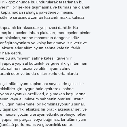
bilirlik göz önünde bulundurularak tasarlanan bu
 verimli bir şekilde taşımasına ve kurmasına olanak
er kaplamadan rahatça paketlenebilmesini,
 ve sökme sırasında zaman kazandırmakla kalmaz,
n kapsamlı bir aksesuar yelpazesi dahildir. Bu
nmış kelepçeler, taban plakaları, menteşeler, pimler
taban plakaları, sahne masasının dengesini düz
nfigürasyonlara ve kolay katlamaya izin verir ve
 bu aksesuarlar alüminyum sahne kafesini farklı
 hale getirir.
ve bu alüminyum sahne kafesi, güvenilir
l yapıda yapısal bütünlük ve güvenlik için tanınan
unluk, sahne masası ve alüminyum sahne
i garanti eder ve bu da onları zorlu ortamlarda
 şık alüminyum kaplaması sayesinde çekici bir
kinlikler için uygun hale getirerek, sahne
na dayanıklı özellikleri, dış mekan koşullarına
sının veya alüminyum sahnenin ömrünü uzatır.
k yönlülüğün mükemmel bir kombinasyonunu sunar.
şınabilirlik, eksiksiz bir pratik aksesuar seti ve
ne masası çözümü arayan etkinlik profesyonelleri
ne yapısının parçası veya bağımsız bir alüminyum
ağanüstü performans ve güvenilirlik sunar.