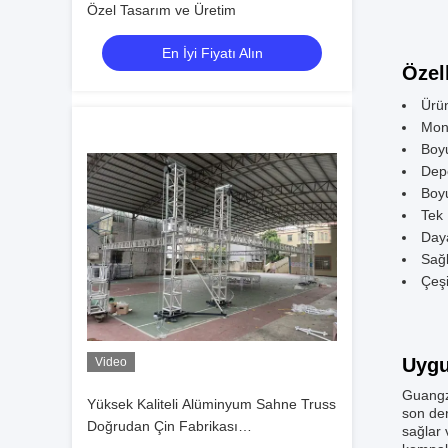
Özel Tasarım ve Üretim
En İyi Fiyatı Alın
Özell
Ürü
Mont
Boyu
Depo
Boyu
Tek 
Daya
Sağ
Çeşi
Uygu
Video
Guangzh
Yüksek Kaliteli Alüminyum Sahne Truss
son der
Doğrudan Çin Fabrikası
sağlar 