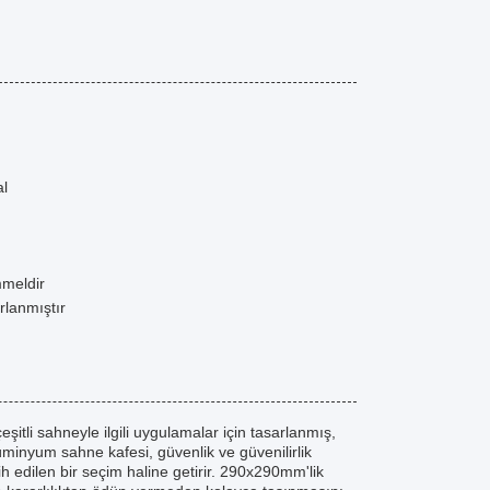
al
meldir
rlanmıştır
li sahneyle ilgili uygulamalar için tasarlanmış,
üminyum sahne kafesi, güvenlik ve güvenilirlik
ih edilen bir seçim haline getirir. 290x290mm'lik