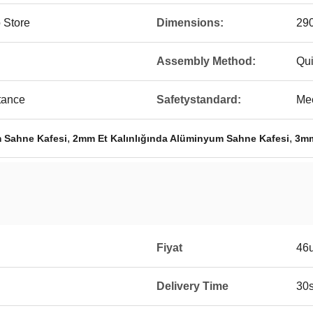
 Store
Dimensions:
29
Assembly Method:
Qui
tance
Safetystandard:
Me
,
,
 Sahne Kafesi
2mm Et Kalınlığında Alüminyum Sahne Kafesi
3mm
Fiyat
46
Delivery Time
30