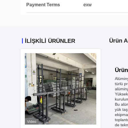
Payment Terms
exw
Ürün A
İLIŞKILI ÜRÜNLER
Ürün
Alüminy
türlü p
alümin
Yüksek 
kurulum
Bu alüm
yük ta
ekipman
toplant
Video
de tekn