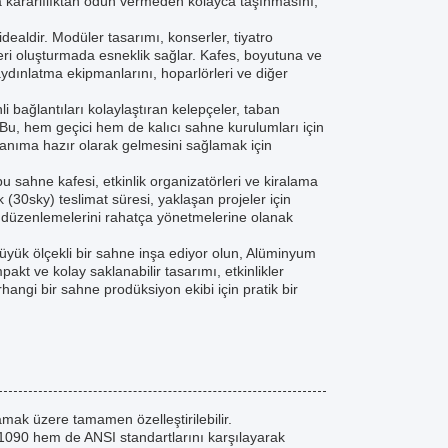
 kararlılıktan ödün vermeden kolayca taşınmasını,
dealdir. Modüler tasarımı, konserler, tiyatro
eri oluşturmada esneklik sağlar. Kafes, boyutuna ve
aydınlatma ekipmanlarını, hoparlörleri ve diğer
 bağlantıları kolaylaştıran kelepçeler, taban
r. Bu, hem geçici hem de kalıcı sahne kurulumları için
nıma hazır olarak gelmesini sağlamak için
bu sahne kafesi, etkinlik organizatörleri ve kiralama
k (30sky) teslimat süresi, yaklaşan projeler için
ye düzenlemelerini rahatça yönetmelerine olanak
 büyük ölçekli bir sahne inşa ediyor olun, Alüminyum
akt ve kolay saklanabilir tasarımı, etkinlikler
hangi bir sahne prodüksiyon ekibi için pratik bir
mak üzere tamamen özelleştirilebilir.
1090 hem de ANSI standartlarını karşılayarak