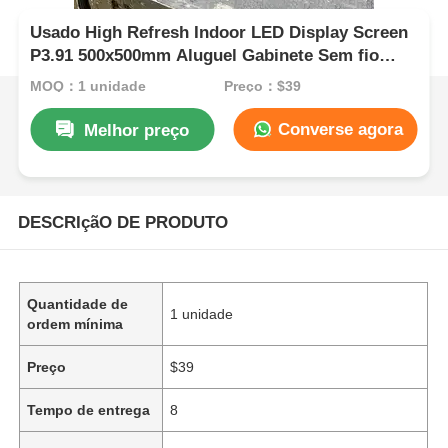
Usado High Refresh Indoor LED Display Screen
P3.91 500x500mm Aluguel Gabinete Sem fio
Video Wall Eventos Conferência de Publicidade∙∙
MOQ：1 unidade
Preço：$39
Fornecendo para a Europa, América, Oriente
Médio, África e vários países
Converse agora
Melhor preço
DESCRIçãO DE PRODUTO
Quantidade de
1 unidade
ordem mínima
Preço
$39
Tempo de entrega
8