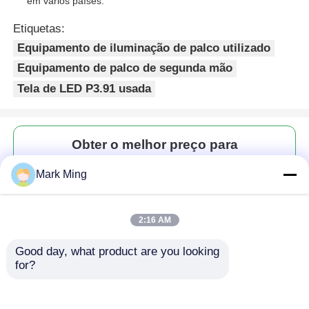
em vários países.
Etiquetas:
Equipamento de iluminação de palco utilizado
Equipamento de palco de segunda mão
Tela de LED P3.91 usada
Obter o melhor preço para
Mark Ming
Usado High Refresh Indoor
LED Display Screen P3.91
500x500mm Aluguel Gabinete
2:16 AM
Sem fio Video Wall Eventos
Conferência de Publicidade∙∙
Good day, what product are you looking 
Fornecendo para a Europa,
for?
América, Oriente Médio, África
Continue
e vários países