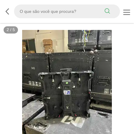
2
/
5