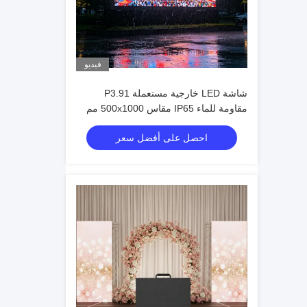
فيديو
شاشة LED خارجية مستعملة P3.91
مقاومة للماء IP65 مقاس 500x1000 مم
جدار فيديو LED للإيجار للمناسبات
احصل على أفضل سعر