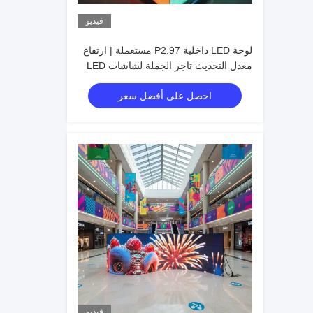
فيديو
لوحة LED داخلية P2.97 مستعملة | ارتفاع
معدل التحديث تاجر الجملة لشاشات LED
الداخلية
احصل على أفضل سعر
فيديو