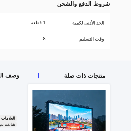
شروط الدفع والشحن
1 قطعة
الحد الأدنى لكمية
8
وقت التسليم
وصف الم
منتجات ذات صلة
العلامات
شاشة عرض LED P3.91 المستخدمة,خزانة LED للايجار 0x500mm