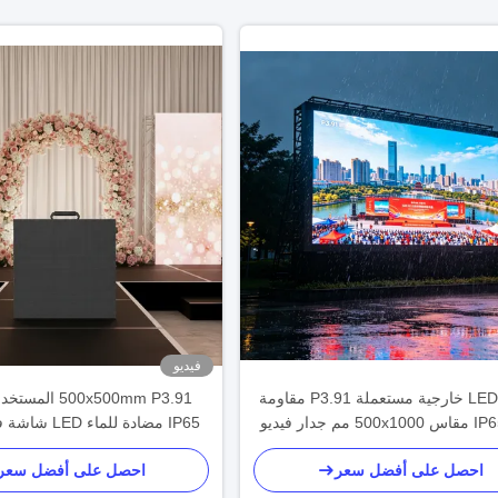
فيديو
شاشة LED خارجية مستعملة P3.91 مقاومة
500x500mm P3.91
للماء IP65 مقاس 500x1000 مم جدار فيديو
IP65 مضادة للماء
LED للإيجار للمناسبات
للأحداث والإعلانات
احصل على أفضل سعر
احصل على أفضل سعر