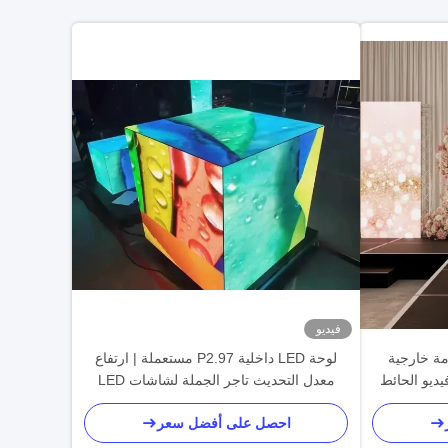
فيديو
 المستخدمة خارجية
لوحة LED داخلية P2.97 مستعملة | ارتفاع
 LED شاشة فيديو الحائط
معدل التحديث تاجر الجملة لشاشات LED
الداخلية
احصل على أفضل سعر