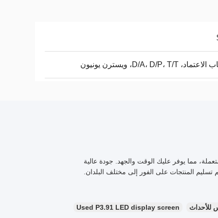
ماد، D/A، D/P، T/T، ويسترن يونيون
شاشات LED والصوت والصدى المستعملة، مما يوفر عليك الوقت والجهد. جودة عالية
 تسليم المنتجات على الفور إلى مختلف البلدان.
Used P3.91 LED display screen