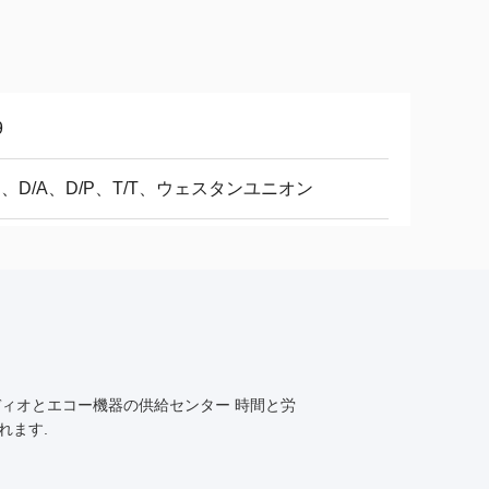
9
/C、D/A、D/P、T/T、ウェスタンユニオン
ディオとエコー機器の供給センター 時間と労
れます.