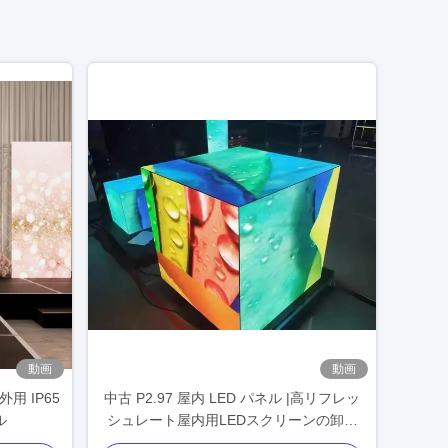
動画
動画
用 IP65
中古 P2.97 屋内 LED パネル |高リフレッ
ル
シュレート屋内用LEDスクリーンの卸売
業者