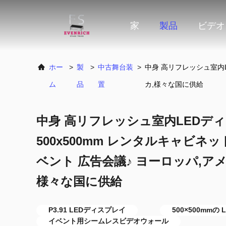
家
製品
ビデオ
ホー
>
製
>
中古舞台装
>
中身 高リフレッシュ室内LE
ム
品
置
カ,様々な国に供給
中身 高リフレッシュ室内LEDディス
500x500mm レンタルキャビネ
ベント 広告会議♪ ヨーロッパ,アメ
様々な国に供給
P3.91 LEDディスプレイ
500×500mm
イベント用シームレスビデオウォール