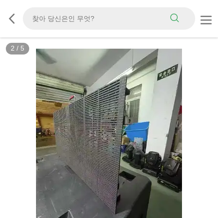
2
/
5