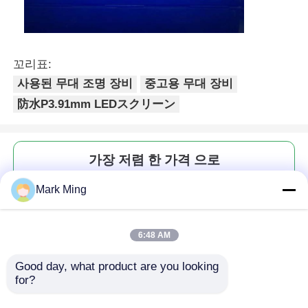
꼬리표:
사용된 무대 조명 장비
중고용 무대 장비
防水P3.91mm LEDスクリーン
가장 저렴 한 가격 으로
Mark Ming
사용 된 P3.91mm 야외 방수 얼음
LED 화면 50×100 고 갱신 고 밝
집
기 노바스타 시스템
6:48 AM
제품
Good day, what product are you looking 
for?
계속하다
비디오