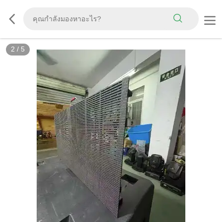
2
/
5