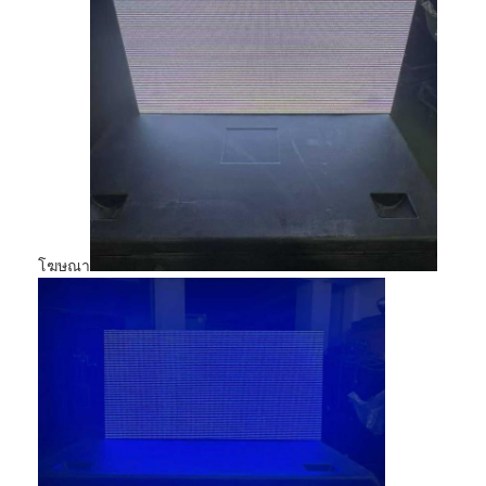
โฆษณา