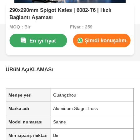
290x290mm Spigot Kafes | 6082-T6 | Hızlı
Bağlantı Aşaması
MOQ：Bir
Fiyat：259
Şimdi konuşalım.
En iyi fiyat
ÜRüN AçıKLAMASı
Menşe yeri
Guangzhou
Marka adı
Aluminum Stage Truss
Model numarası
Sahne
Min sipariş miktarı
Bir