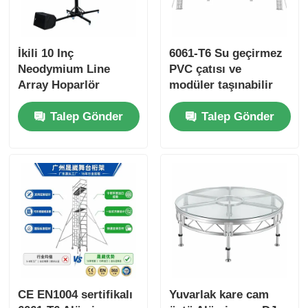
Alüminyum Aşama Çubuğu
İkili 10 Inç
6061-T6 Su geçirmez
Neodymium Line
PVC çatısı ve
Alüminyum Spigot Kafes
Array Hoparlör
modüler taşınabilir
Sistemi, Manual
tasarımı olan
Talep Gönder
Talep Gönder
Winch Stand ve Pro
Alüminyum alaşımlı
Alüminyum cıvata kare kafesi
Audio Ses için 4
etkinlik marki
Noktalı Çıkarma Üssü
Alüminyum kafes sistemi
Alüminyum sahne platformu
Katmanlı kabuk
CE EN1004 sertifikalı
Yuvarlak kare cam
Kalabalık Barikatları