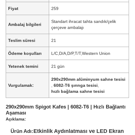
Fiyat
259
Standart ihracat tahta sandık/çelik
Ambalaj bilgileri
çerçeve ambalajı
Teslim süresi
21
Ödeme koşulları
L/C,D/A,D/P,T/T,Western Union
Yetenek temini
21 gün
290x290mm alüminyum sahne tesisi
Vurgulamak:
,
6082-T6 şırınga tesisi
,
hızlı bağlama sahne tesisi
290x290mm Spigot Kafes | 6082-T6 | Hızlı Bağlantı
Aşaması
Açıklama:
Etkinlik Aydınlatması ve LED Ekran
Ürün Adı: