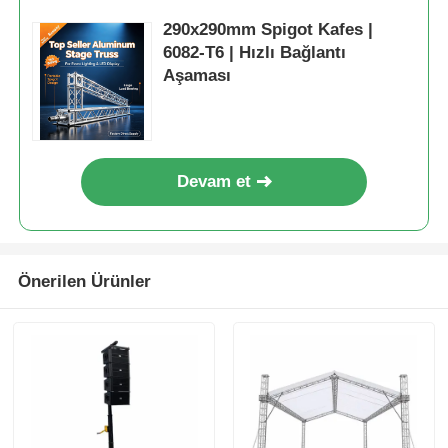
290x290mm Spigot Kafes |
6082-T6 | Hızlı Bağlantı
Hakkımızda
Aşaması
Fabrika turu
Devam et
Kalite Kontrolü
Bize Ulaşın
Önerilen Ürünler
Haberler
Durumlar
Teklif isteyin