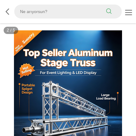
2
/
5