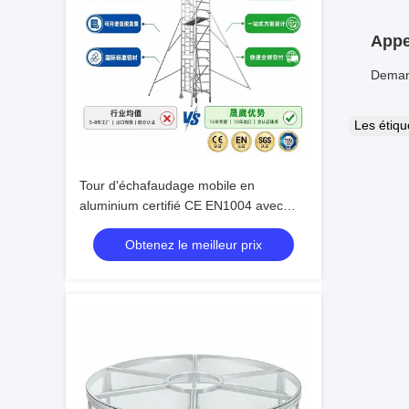
Appel
Demand
Les étiq
Tour d'échafaudage mobile en
aluminium certifié CE EN1004 avec
alliage d'aluminium 6061-T6 et hauteur
Obtenez le meilleur prix
réglable de 6 à 12 m