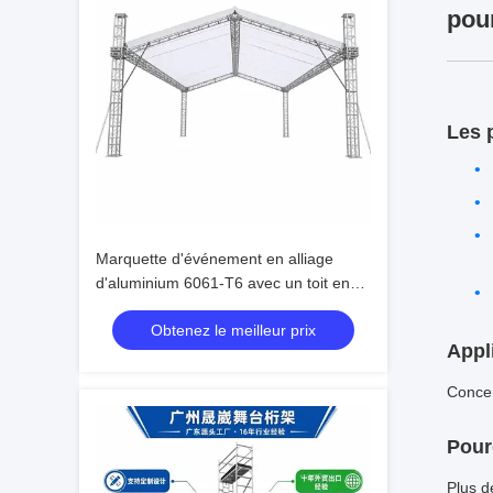
pour
Les 
Marquette d'événement en alliage
d'aluminium 6061-T6 avec un toit en
PVC imperméable à l'eau et une
Obtenez le meilleur prix
conception modulaire portable
Appl
Concer
Pour
Plus d