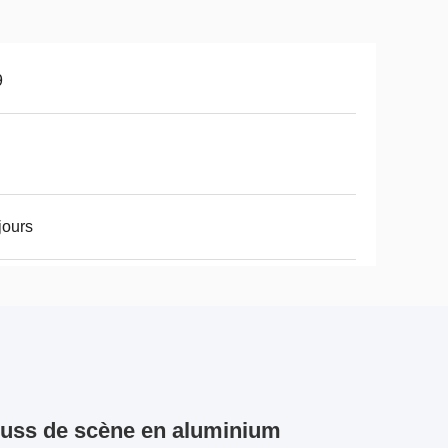
9
jours
russ de scène en aluminium