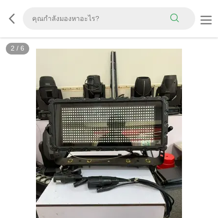
2
/
6