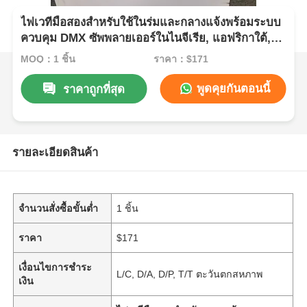
ไฟเวทีมือสองสำหรับใช้ในร่มและกลางแจ้งพร้อมระบบ
ควบคุม DMX ซัพพลายเออร์ในไนจีเรีย, แอฟริกาใต้,
เคนยา
MOQ：1 ชิ้น
ราคา：$171
พูดคุยกันตอนนี้
ราคาถูกที่สุด
รายละเอียดสินค้า
จำนวนสั่งซื้อขั้นต่ำ
1 ชิ้น
ราคา
$171
เงื่อนไขการชำระ
L/C, D/A, D/P, T/T ตะวันตกสหภาพ
เงิน