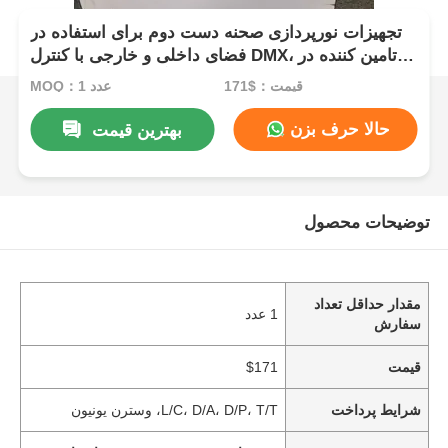
تجهیزات نورپردازی صحنه دست دوم برای استفاده در
فضای داخلی و خارجی با کنترل DMX، تامین کننده در
نیجریه، آفریقای جنوبی، کنیا
قیمت：$171
MOQ：1 عدد
حالا حرف بزن
بهترین قیمت
توضیحات محصول
مقدار حداقل تعداد
1 عدد
سفارش
قیمت
$171
شرایط پرداخت
L/C، D/A، D/P، T/T، وسترن یونیون