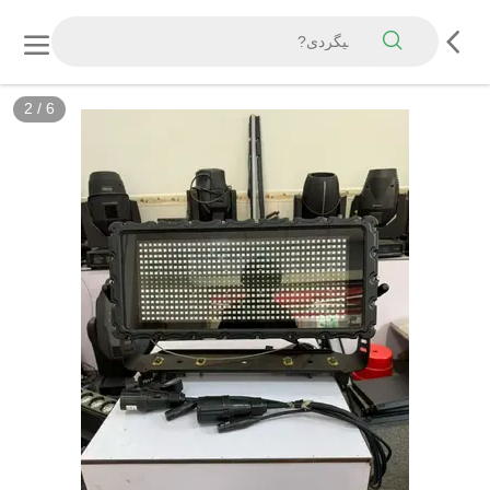
2
/
6