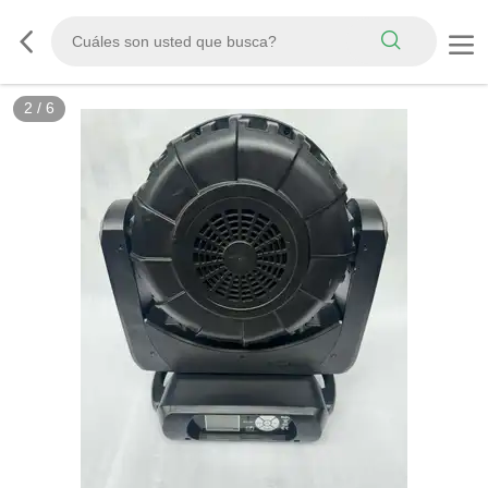
2
/
6