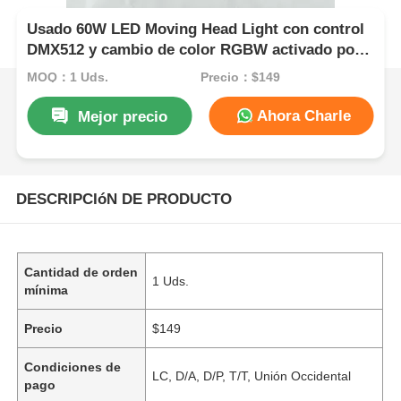
Usado 60W LED Moving Head Light con control
DMX512 y cambio de color RGBW activado por
sonido para iluminación de DJ
MOQ：1 Uds.
Precio：$149
Ahora Charle
Mejor precio
DESCRIPCIóN DE PRODUCTO
Cantidad de orden
1 Uds.
mínima
Precio
$149
Condiciones de
LC, D/A, D/P, T/T, Unión Occidental
pago