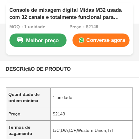
Console de mixagem digital Midas M32 usada
com 32 canais e totalmente funcional para
mixagem de áudio profissional | Mais vendido
MOQ：1 unidade
Preço：$2149
na Nigéria, África do Sul, Quênia e Gana
Converse agora
Melhor preço
DESCRIçãO DE PRODUTO
Quantidade de
1 unidade
ordem mínima
Preço
$2149
Termos de
L/C,D/A,D/P,Western Union,T/T
pagamento