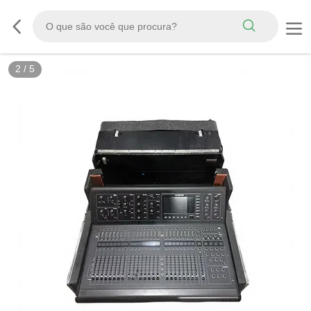
2
/
5