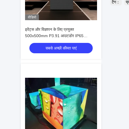
टैग：
प
वीडियो
इवेंट्स और विज्ञापन के लिए प्रयुक्त
500x500mm P3.91 आउटडोर IP65
वाटरप्रूफ LED वीडियो वॉल स्क्रीन
सबसे अच्छी कीमत पाएं