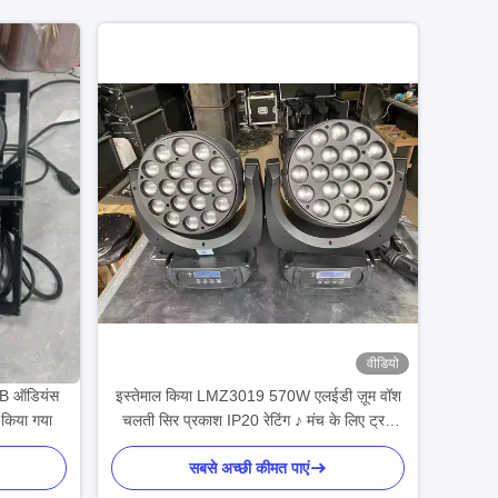
वीडियो
OB ऑडियंस
इस्तेमाल किया LMZ3019 570W एलईडी ज़ूम वॉश
 किया गया
चलती सिर प्रकाश IP20 रेटिंग ♪ मंच के लिए ट्रस
प्रकार ऑडियो प्रकाश व्यवस्था एलईडी स्क्रीन के
सबसे अच्छी कीमत पाएं
आपूर्तिकर्ता