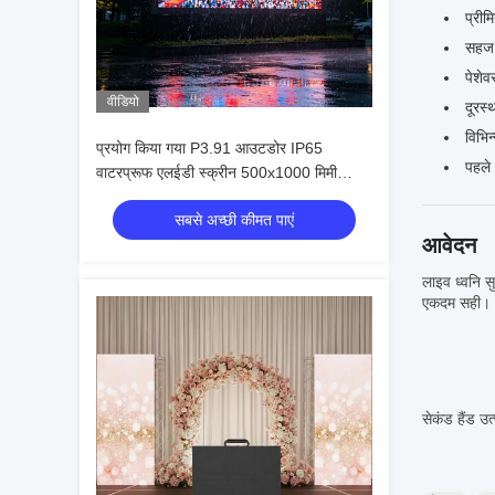
प्रीम
सहज 
पेशे
वीडियो
दूरस्
विभिन
प्रयोग किया गया P3.91 आउटडोर IP65
पहले 
वाटरप्रूफ एलईडी स्क्रीन 500x1000 मिमी
इवेंट्स के लिए किराए पर एलईडी वीडियो वॉल
सबसे अच्छी कीमत पाएं
आवेदन
लाइव ध्वनि स
एकदम सही।
सेकंड हैंड उ