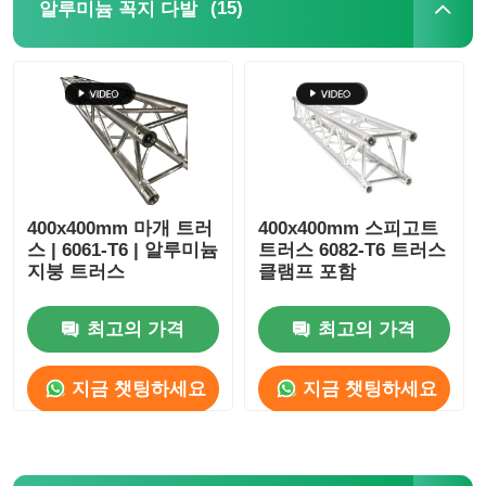
(15)
알루미늄 꼭지 다발
콘서트 조명 트러스
LED 디스플레이 브래킷
비행 케이스
400x400mm 마개 트러
400x400mm 스피고트
스 | 6061-T6 | 알루미늄
트러스 6082-T6 트러스
스테이지 조명 클램프
지붕 트러스
클램프 포함
승강탑
최고의 가격
최고의 가격
지금 챗팅하세요
지금 챗팅하세요
원형 트러스
중고 무대 장비