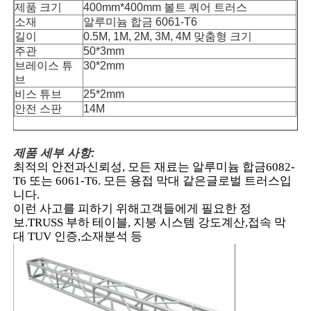
제품 크기
400mm*400mm 볼트 쿼어 트러스
소재
알루미늄 합금 6061-T6
길이
0.5M, 1M, 2M, 3M, 4M 맞춤형 크기
주관
50*3mm
브레이스 튜
30*2mm
브
비스 튜브
25*2mm
안전 스판
14M
제품 세부 사항:
최적의 안전과
신뢰성, 모든 재료는 알루미늄 합금
6082
-
T6 또는 6061
-
T6. 모든 용접 막대 같은
글로벌 트러스입
니다.
이런 사고를 피하기 위해
고객들에게 필요한 정
집
보.
TRUSS 부하 테이블, 지붕 시스템 강도
계산,접속 막
대 TUV 인증,소재
분석 등
제품
비디오