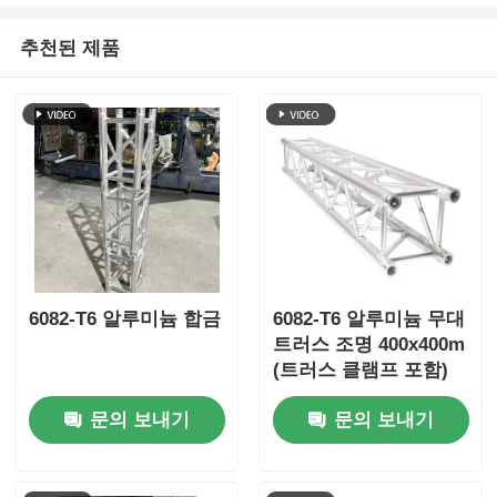
추천된 제품
콘서트 조명 트러스
LED 디스플레이 브래킷
비행 케이스
스테이지 조명 클램프
6082-T6 알루미늄 합금
6082-T6 알루미늄 무대
승강탑
트러스 조명 400x400m
(트러스 클램프 포함)
원형 트러스
문의 보내기
문의 보내기
중고 무대 장비