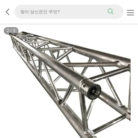
2
/
3