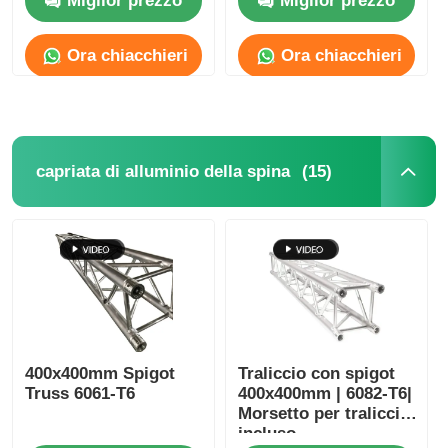
Miglior prezzo
Miglior prezzo
Ora chiacchieri
Ora chiacchieri
(15)
capriata di alluminio della spina
Casa
400x400mm Spigot
Traliccio con spigot
Prodotti
Truss 6061-T6
400x400mm | 6082-T6|
Morsetto per traliccio
incluso
Video