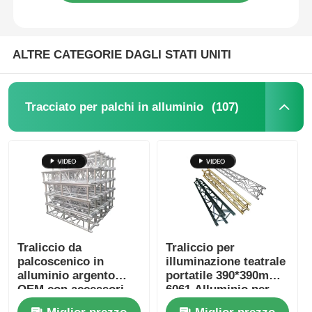
ALTRE CATEGORIE DAGLI STATI UNITI
(107)
Tracciato per palchi in alluminio
Traliccio da
Traliccio per
palcoscenico in
illuminazione teatrale
alluminio argento
portatile 390*390mm
OEM con accessori
6061 Alluminio per
palcoscenico