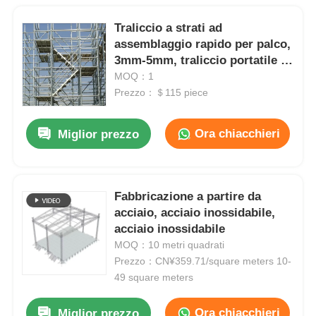
Traliccio a strati ad
assemblaggio rapido per palco,
3mm-5mm, traliccio portatile in
alluminio per tetto
MOQ：1
Prezzo：＄115 piece
Ora chiacchieri
Miglior prezzo
Fabbricazione a partire da
acciaio, acciaio inossidabile,
acciaio inossidabile
MOQ：10 metri quadrati
Prezzo：CN¥359.71/square meters 10-
49 square meters
Ora chiacchieri
Miglior prezzo