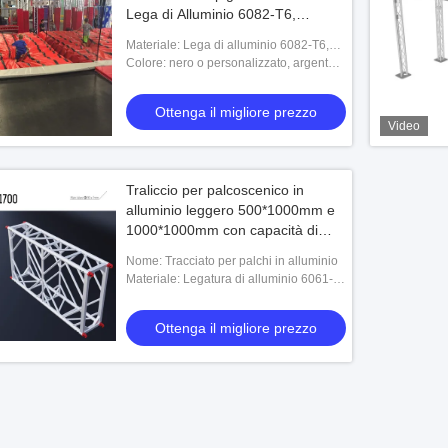
Lega di Alluminio 6082-T6,
Garanzia di 1 o 3 Anni
Materiale: Lega di alluminio 6082-T6,
acciaio, profili di alluminio, alluminio
Colore: nero o personalizzato, argento o
6061/6082-T6, alluminio/allumini
OEM, argento, argento o altro, blu
Ottenga il migliore prezzo
Video
Traliccio per palcoscenico in
alluminio leggero 500*1000mm e
1000*1000mm con capacità di
carico di 300 kg per concerti ed
Nome: Tracciato per palchi in alluminio
eventi
Materiale: Legatura di alluminio 6061-
T6
Ottenga il migliore prezzo