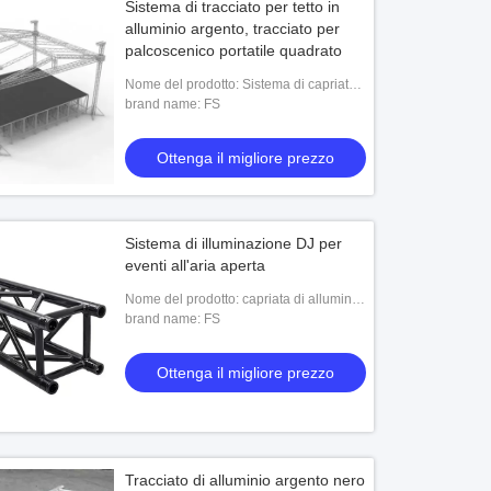
Sistema di tracciato per tetto in
alluminio argento, tracciato per
palcoscenico portatile quadrato
Nome del prodotto: Sistema di capriate
in alluminio
brand name: FS
Ottenga il migliore prezzo
Sistema di illuminazione DJ per
eventi all'aria aperta
Nome del prodotto: capriata di alluminio
della spina
brand name: FS
Ottenga il migliore prezzo
Tracciato di alluminio argento nero