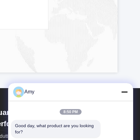
Amy
uangzhou Fengsheng
8:50 PM
rformance Equipment Co., Ltd
Good day, what product are you looking 
for?
duttore di tralicci per palcoscenici in alluminio