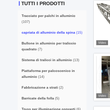
TUTTI I PRODOTTI
Tracciato per palchi in alluminio
(107)
capriata di alluminio della spina
(15)
Video
Bullone in alluminio per traliccio
quadrato
(7)
Sistema di tralicci in alluminio
(13)
Piattaforma per palcoscenico in
alluminio
(14)
Fabbricazione a strati
(2)
Video
Barricate della folla
(5)
Truss per illuminazione concerti
(6)