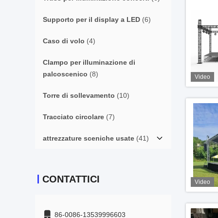
Supporto per il display a LED
(6)
Caso di volo
(4)
Clampo per illuminazione di
palcoscenico
(8)
Video
Torre di sollevamento
(10)
Tracciato circolare
(7)
attrezzature sceniche usate
(41)
CONTATTICI
Video
86-0086-13539996603