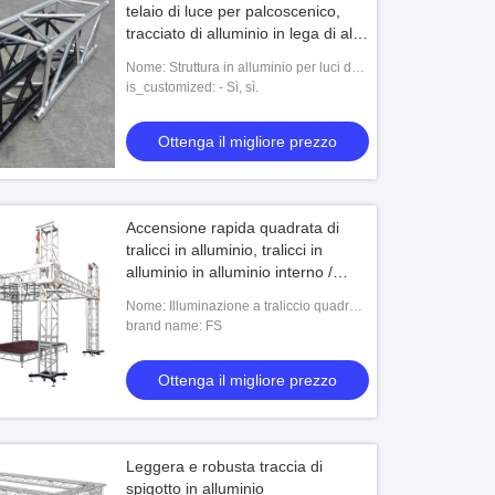
telaio di luce per palcoscenico,
tracciato di alluminio in lega di alta
resistenza
Nome: Struttura in alluminio per luci da
palco
is_customized: - Sì, sì.
Ottenga il migliore prezzo
Accensione rapida quadrata di
tralicci in alluminio, tralicci in
alluminio in alluminio interno /
esterno
Nome: Illuminazione a traliccio quadrata
in alluminio
brand name: FS
Ottenga il migliore prezzo
Leggera e robusta traccia di
spigotto in alluminio