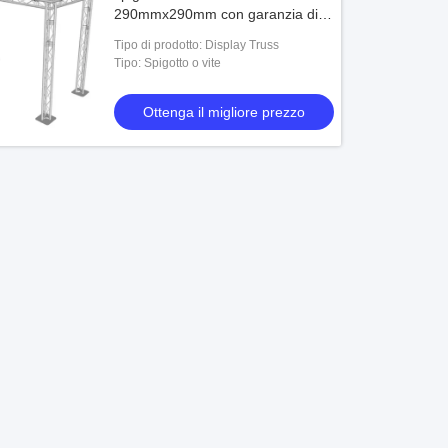
290mmx290mm con garanzia di 5
anni venduta in set di 4
Tipo di prodotto: Display Truss
Tipo: Spigotto o vite
Ottenga il migliore prezzo