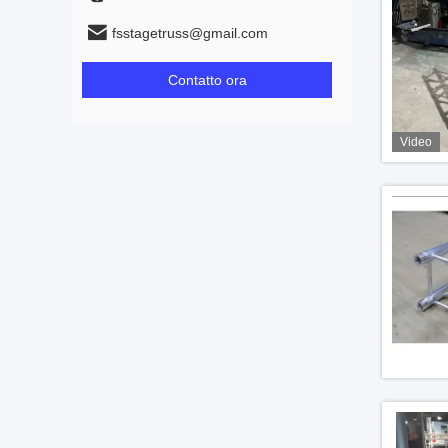
fsstagetruss@gmail.com
Contatto ora
Video