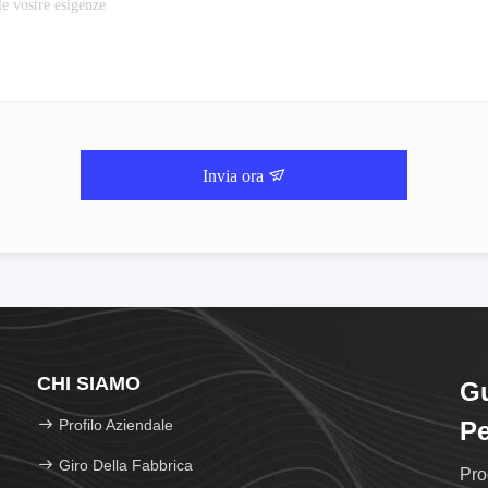
Invia ora
CHI SIAMO
G
Profilo Aziendale
Pe
Giro Della Fabbrica
Pro