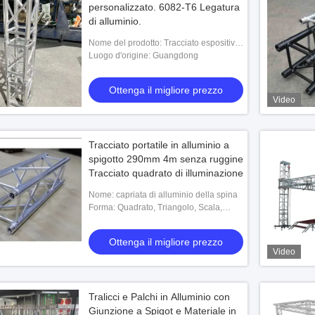
personalizzato. 6082-T6 Legatura
di alluminio.
Nome del prodotto: Tracciato espositivo
in alluminio
Luogo d'origine: Guangdong
Ottenga il migliore prezzo
Video
Tracciato portatile in alluminio a
spigotto 290mm 4m senza ruggine
Tracciato quadrato di illuminazione
Nome: capriata di alluminio della spina
Forma: Quadrato, Triangolo, Scala,
Arco, Cerchio
Ottenga il migliore prezzo
Video
Tralicci e Palchi in Alluminio con
Giunzione a Spigot e Materiale in