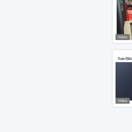
Video
Video