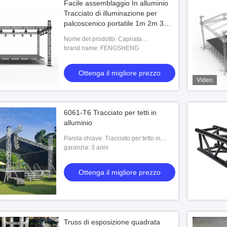
Facile assemblaggio In alluminio
Tracciato di illuminazione per
palcoscenico portatile 1m 2m 3m
4m Altezza
Nome del prodotto: Capriata
d'accensione di alluminio
brand name: FENGSHENG
Ottenga il migliore prezzo
Video
6061-T6 Tracciato per tetti in
alluminio
Parola chiave: Tracciato per tetto in
alluminio
garanzia: 3 anni
Ottenga il migliore prezzo
Truss di esposizione quadrata