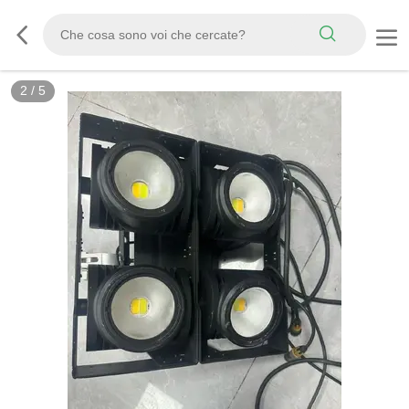
2
/
5