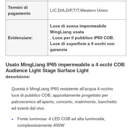
Termini di
L/C,D/A,D/P,T/T,Western Union
pagamento
Luce di scena impermeabile
MingLiang usata
Evidenziare:
,
Luce per il pubblico IP65 COB
,
Luce di superficie a 4 occhi con
garanzia
Usato MingLiang IP65 impermeabile a 4 occhi COB
Audience Light Stage Surface Light
descrizione:
Questa è MingLiang IP65 resistente all'acqua 4-occhio
luce di pubblico COB, appositamente progettato per
palcoscenico all'aperto, concerto, matrimonio, banchetto
ed eventi dal vivo.
Fonte luminosa: 4 LED COB ad alta luminosità,
complessivamente 400W