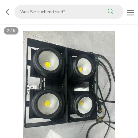
2
/
5