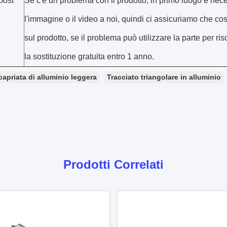
post
Se c'è un problema con il prodotto, in primo luogo è nece
l'immagine o il video a noi, quindi ci assicuriamo che c
sul prodotto, se il problema può utilizzare la parte per ris
la sostituzione gratuita entro 1 anno.
capriata di alluminio leggera
Tracciato triangolare in alluminio
Prodotti Correlati