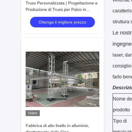
Truss Personalizzata | Progettazione e
Produzione di Truss per Palco in
caratteri
Alluminio
struttura
Ottenga il migliore prezzo
Le nostr
ingegne
laser, da
consiglio
farlo ben
Descrizi
Nome de
prodotto
Video
Tipo di
Fabbrica di alto livello in alluminio,
impalcat