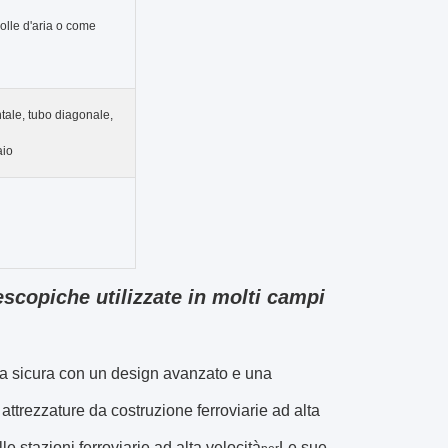
bolle d'aria o come
tale, tubo diagonale,
aio
escopiche utilizzate in molti campi
rea sicura con un design avanzato e una
attrezzature da costruzione ferroviarie ad alta
e stazioni ferroviarie ad alta velocità
Le sue