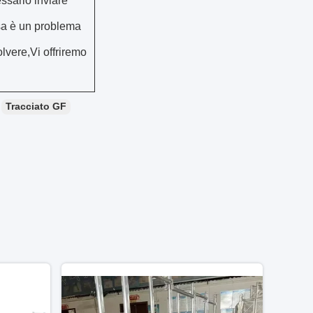
ssario inviare
osa è un problema
olvere,Vi offriremo
Tracciato GF