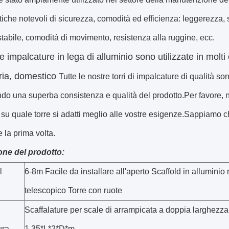
stiche notevoli di sicurezza, comodità ed efficienza: leggerezza,
 stabile, comodità di movimento, resistenza alla ruggine, ecc.
e impalcature in lega di alluminio sono utilizzate in molti
ria, domestico
Tutte le nostre torri di impalcature di qualità so
ndo una superba consistenza e qualità del prodotto.Per favore, n
 su quale torre si adatti meglio alle vostre esigenze.Sappiamo c
e la prima volta.
one del prodotto:
l
6-8m Facile da installare all'aperto Scaffold in alluminio 
telescopico Torre con ruote
Scaffalature per scale di arrampicata a doppia larghezza
ura
1,35*L*2*D*m