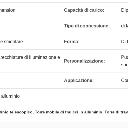
imensioni
Capacità di carico:
Dip
Tipo di connessione:
di 
 e smontare
Forma:
Di 
arecchiature di illuminazione e
Può
Personalizzazione:
spe
Applicazione:
Con
n alluminio
,
,
uminio telescopico
Torre mobile di tralicci in alluminio
Torre di tra