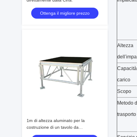
direttamente dalla Cina.
Ottenga il migliore prezzo
Altezza
dell'impa
Capacità
carico
Scopo
Metodo d
trasporto
1m di altezza aluminato per la
costruzione di un tavolo da
palcoscenico, progettato per un facile