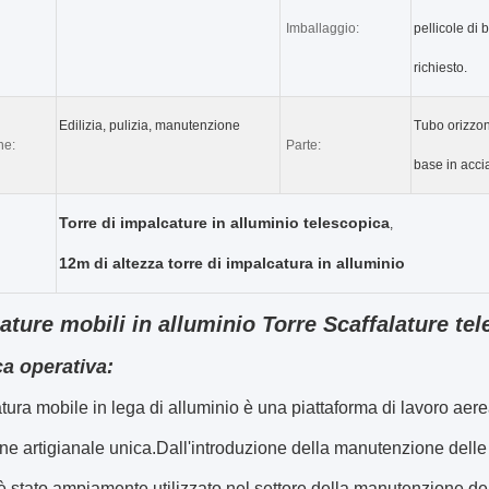
Imballaggio:
pellicole di 
richiesto.
Edilizia, pulizia, manutenzione
Tubo orizzon
ne:
Parte:
base in acci
Torre di impalcature in alluminio telescopica
,
12m di altezza torre di impalcatura in alluminio
ature mobili in alluminio Torre Scaffalature tel
ca operativa:
tura mobile in lega di alluminio è una piattaforma di lavoro ae
ne artigianale unica.Dall'introduzione della manutenzione delle 
 è stato ampiamente utilizzato nel settore della manutenzione dell