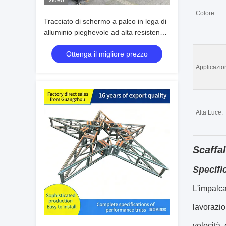
Video
Colore:
Tracciato di schermo a palco in lega di
alluminio pieghevole ad alta resistenza
per il supporto dello schermo a LED
Ottenga il migliore prezzo
leggero in eventi esterni e interni
Applicazio
Alta Luce:
Scaffal
Specifi
L'impalca
lavorazio
velocità,