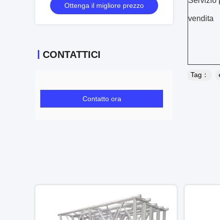
Servizio 
Ottenga il migliore prezzo
montaggio, una struttura resistente e
applicazioni versatili per eventi
vendita
CONTATTICI
Tag：
Contatto ora