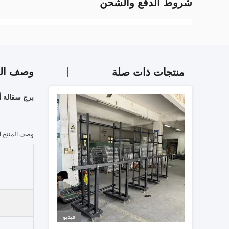
شروط الدفع والشحن
وصف الم
منتجات ذات صلة
برج سقالة ألو
وصف المنتج ا
فيديو