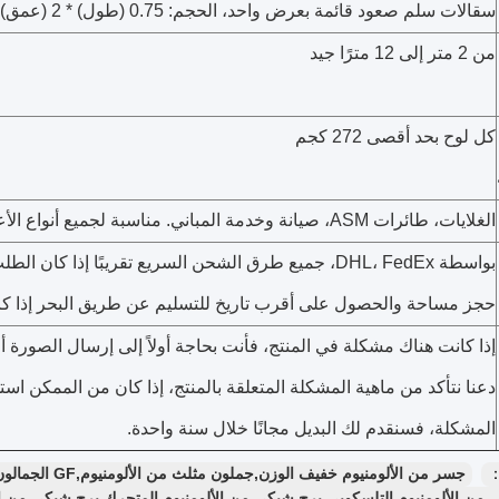
سقالات سلم صعود قائمة بعرض واحد، الحجم: 0.75 (طول) * 2 (عمق) متر
من 2 متر إلى 12 مترًا جيد
كل لوح بحد أقصى 272 كجم
الغلايات، طائرات ASM، صيانة وخدمة المباني. مناسبة لجميع أنواع الأعمال الجوية
بواسطة DHL، FedEx، جميع طرق الشحن السريع تقريبًا إذا كان ا
حجز مساحة والحصول على أقرب تاريخ للتسليم عن طريق البحر إذا كا
إذا كانت هناك مشكلة في المنتج، فأنت بحاجة أولاً إلى إرسال الصورة أو ا
دعنا نتأكد من ماهية المشكلة المتعلقة بالمنتج، إذا كان من الممكن اس
المشكلة، فسنقدم لك البديل مجانًا خلال سنة واحدة.
：
جسر من الألومنيوم خفيف الوزن,جملون مثلث من الألومنيوم,GF الجمالون
من الألومنيوم التلسكوبي,برج شبكي من الألومنيوم المتحرك,برج شبكي من ال