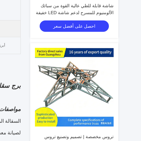
شاشة قابلة للطي عالية القوة من سبائك
الألومنيوم للمسرح لدعم شاشة LED خفيفة
الوزن في الأحداث الخارجية والداخلية
احصل على أفضل سعر
أبرز
برج سقال
مواصفات 
السقالة ال
لصيانة معد
تروس مخصصة | تصميم وتصنيع تروس