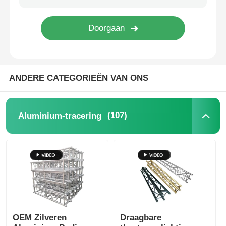
Aluminium-tracering
de bundel van de aluminiumspon
ANDERE CATEGORIEËN VAN ONS
Aluminiumbouten vierkant truss
(107)
Aluminium-tracering
Aluminium truss systeem
Aluminium Podium
Deeltjes van de laag
OEM Zilveren
Draagbare
Menigte Barricades