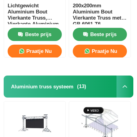
Lichtgewicht
200x200mm
Aluminium Bout
Aluminium Bout
Vierkante Truss,
Vierkante Truss met
Vierkante Aluminium
GB 6061-T6
Truss Fabrikanten
Aluminiumlegering
Beste prijs
Beste prijs
voor
Buitenverlichting
Podia
Praatje Nu
Praatje Nu
(13)
Aluminium truss systeem