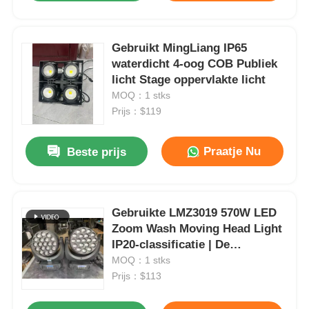
Gebruikt MingLiang IP65
waterdicht 4-oog COB Publiek
licht Stage oppervlakte licht
MOQ：1 stks
Prijs：$119
Praatje Nu
Beste prijs
Gebruikte LMZ3019 570W LED
Zoom Wash Moving Head Light
IP20-classificatie | De
leverancier van truss-type
MOQ：1 stks
audioverlichting LED-schermen
Prijs：$113
voor het podium