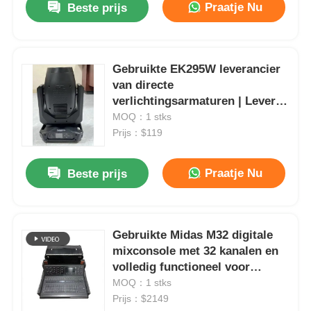
Praatje Nu
Beste prijs
Gebruikte EK295W leverancier
van directe
verlichtingsarmaturen | Levert
producten aan Nigeria, Zuid-
MOQ：1 stks
Afrika, Kenia en diverse andere
Prijs：$119
landen
Praatje Nu
Beste prijs
Gebruikte Midas M32 digitale
mixconsole met 32 kanalen en
volledig functioneel voor
professionele audio mixing.
MOQ：1 stks
Prijs：$2149