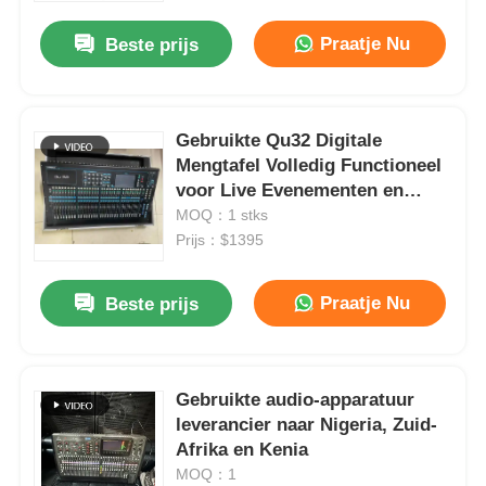
Praatje Nu
Beste prijs
Gebruikte Qu32 Digitale
Mengtafel Volledig Functioneel
voor Live Evenementen en
Kerkgeluid | Hot-selling in
MOQ：1 stks
Nigeria, Zuid-Afrika, Kenia en
Prijs：$1395
Ghana
Praatje Nu
Beste prijs
Thuis
Gebruikte audio-apparatuur
Producten
leverancier naar Nigeria, Zuid-
Afrika en Kenia
MOQ：1
Video's