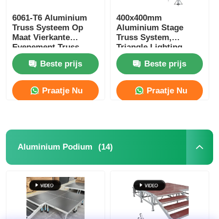
6061-T6 Aluminium
400x400mm
Truss Systeem Op
Aluminium Stage
Maat Vierkante
Truss System,
Evenement Truss
Triangle Lighting
Systemen
Truss Voor
Beste prijs
Beste prijs
Evenementen
Concerten
Praatje Nu
Praatje Nu
(14)
Aluminium Podium