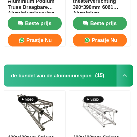
Aluminium Podium
theaterverlichting
Truss Draagbare
390*390mm 6061
Aluminiumlegering
Aluminium
Concertverlichting
Truss Met
stageverlichting
Beste prijs
Beste prijs
Accessoires
LED-displaybeugel
Praatje Nu
Praatje Nu
Vluchtkoffer
Stageverlichtingsklem
(15)
de bundel van de aluminiumspon
Lifttoren
Cirkelvormige vakwerkconstructie
gebruikte podiumapparatuur