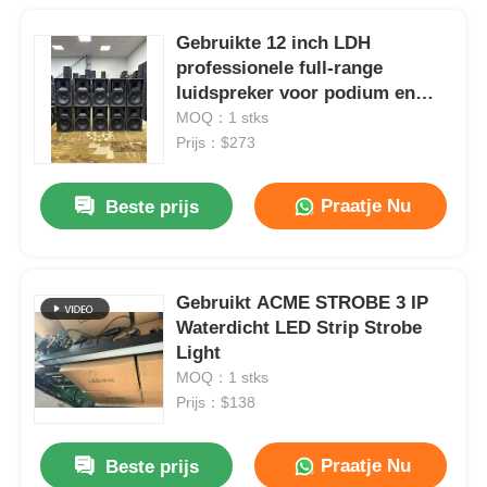
Gebruikte 12 inch LDH
professionele full-range
luidspreker voor podium en
KTV
MOQ：1 stks
Prijs：$273
Praatje Nu
Beste prijs
Gebruikt ACME STROBE 3 IP
Waterdicht LED Strip Strobe
Light
MOQ：1 stks
Prijs：$138
Praatje Nu
Beste prijs