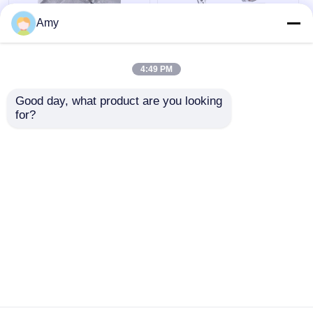
Amy
Snel monteren
Verstelbaar draagbaar
Aluminium podium
podium platform
platform lichtgewicht
modulair systeem
4:49 PM
voor concert
vierkant rood
evenement
afgewerkt aluminium
Good day, what product are you looking 
Beste prijs
Beste prijs
legering podium
for?
Praatje Nu
Praatje Nu
Bekijk meer
Thuis
Ongeveer ons
Contacteer ons
Desktop Site
Sitemap
Privacybeleid
Kwaliteit
Aluminium-tracering
China