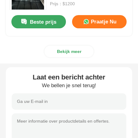
Prijs：$1200
Over ons
Praatje Nu
Beste prijs
Fabriekstocht
Bekijk meer
Kwaliteitscontrole
Neem contact met ons op
Laat een bericht achter
We bellen je snel terug!
Nieuws
Gevallen
Vraag een citaat aan