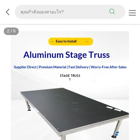
2
/
6