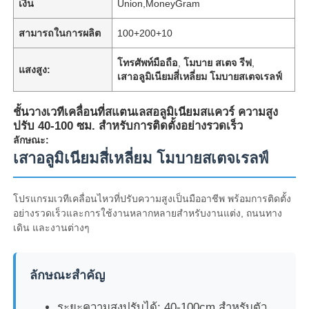
เงิน
Union,MoneyGram
สามารถในการผลิต
100+200+10
โทรศัพท์มือถือ
,
โมบาย สเตจ รีฟ
,
แสงสูง:
เสาอลูมิเนียมสี่เหลี่ยม โมบายสเตจเรลฟ์
ชั้นวางเวทีเคลื่อนที่สแตนเลสอลูมิเนียมสแควร์ ความสูง
ปรับ 40-100 ซม. สําหรับการติดตั้งอย่างรวดเร็ว
ลักษณะ:
เสาอลูมิเนียมสี่เหลี่ยม โมบายสเตจเรลฟ์
โปรแกรมเวทีเคลื่อนไหวที่ปรับความสูงเป็นมืออาชีพ พร้อมการติดตั้ง
อย่างรวดเร็วและการใช้งานหลากหลายสําหรับงานแต่ง, ถนนทาง
เดิน และงานต่างๆ
ลักษณะสําคัญ
ระยะความสูงปรับได้: 40-100cm สําหรับตัว