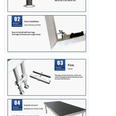
บ้าน
สินค้า
วิดีโอ