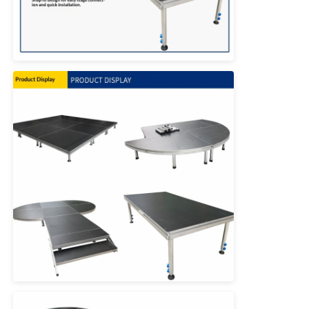
เกี่ยวกับเรา
ทัวร์โรงงาน
การควบคุมคุณภาพ
ติดต่อเรา
ข่าว
กรณี
ขอใบเสนอราคา