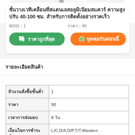
ชั้นวางเวทีเคลื่อนที่สแตนเลสอลูมิเนียมสแควร์ ความสูง
ปรับ 40-100 ซม. สําหรับการติดตั้งอย่างรวดเร็ว
MOQ：1
ราคา：90
พูดคุยกันตอนนี้
ราคาถูกที่สุด
รายละเอียดสินค้า
จำนวนสั่งซื้อขั้นต่ำ
1
ราคา
90
เวลาการส่งมอบ
8 วัน
เงื่อนไขการชำระ
L/C,D/A,D/P,T/T,Western