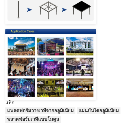
มัดคอนเสิร์ตแสงสว่าง
วงเล็บจอแสดงผล LED
เคส
ตัวหนีบแสงบนเวที
หอคอยยก
แท็ก:
มัดวงกลม
แพลตฟอร์มวางเวทีจากอลูมิเนียม
แผ่นบันไดอลูมิเนียม
พลาตฟอร์มเวทีแบบโมดูล
อุปกรณ์เวทีที่ใช้แล้ว