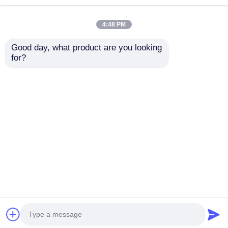
ฟุต x 8 ฟุต แพลตฟอร์ม
พาสะดวก ปรับความสูง
เวทีอะลูมิเนียมกระจก
ได้ รับน้ำหนัก 750 กก./
4:48 PM
ส่งคำถาม
ส่งคำถาม
ตร.ม.
Good day, what product are you looking 
for?
บ้าน
เกี่ยวกับเรา
ติดต่อเรา
Desktop Site
แผนผังเว็บไซต์
นโยบายความเป็นส่วนตัว
คุณภาพ
อลูมิเนียม สเตจทราส
โรงงานในประเทศ
จีน.Copyright © 2026 Guangzhou Fengsheng
Performance Equipment Co., Ltd. All Rights
Reserved.