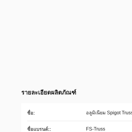
รายละเอียดผลิตภัณฑ์
อลูมิเนียม Spigot Trus
ชื่อ:
FS-Truss
ชื่อแบรนด์::