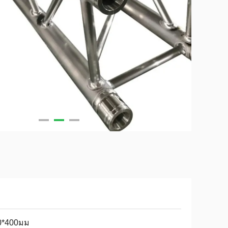
0*400มม