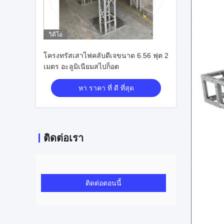
วิดีโอ
โครงทรัสเสาไฟคลับดีเจขนาด 6.56 ฟุต 2
เมตร อะลูมิเนียมสไปก็อต
หา ราคา ที่ ดี ที่สุด
ติดต่อเรา
ติดต่อตอนนี้