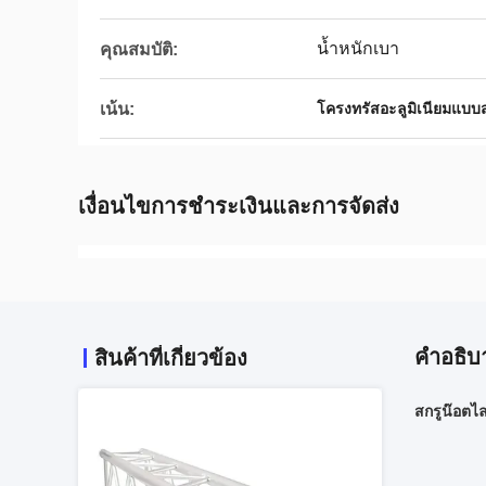
น้ำหนักเบา
คุณสมบัติ:
เน้น:
โครงทรัสอะลูมิเนียมแบบ
เงื่อนไขการชําระเงินและการจัดส่ง
คำอธิบ
สินค้าที่เกี่ยวข้อง
สกรูน๊อตไล