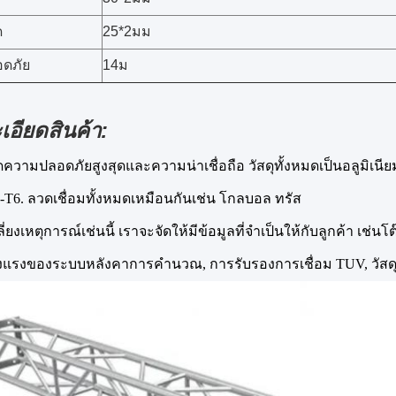
ด
25*2มม
อดภัย
14ม
เอียดสินค้า:
เกิดความปลอดภัยสูงสุดและ
ความน่าเชื่อถือ วัสดุทั้งหมดเป็นอลูมิเนี
-
T6. ลวดเชื่อมทั้งหมดเหมือนกัน
เช่น โกลบอล ทรัส
ลี่ยงเหตุการณ์เช่นนี้ เราจะจัดให้มี
ข้อมูลที่จำเป็นให้กับลูกค้า เช่น
โต
งแรงของระบบหลังคา
การคำนวณ, การรับรองการเชื่อม TUV, วัสด